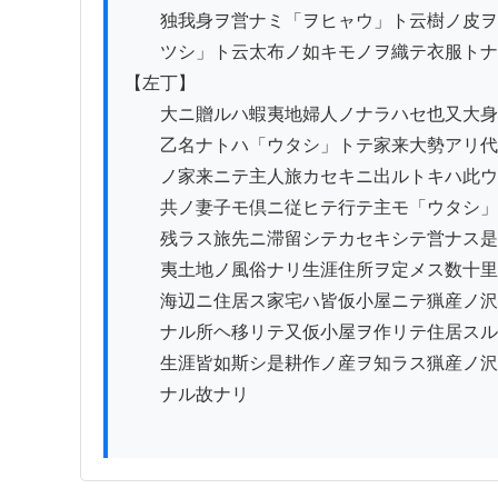
　　独我身ヲ営ナミ「ヲヒャウ」ト云樹ノ皮ヲ
　　ツシ」ト云太布ノ如キモノヲ織テ衣服トナ
【左丁】

　　大ニ贈ルハ蝦夷地婦人ノナラハセ也又大身
　　乙名ナトハ「ウタシ」トテ家来大勢アリ代
　　ノ家来ニテ主人旅カセキニ出ルトキハ此ウ
　　共ノ妻子モ倶ニ従ヒテ行テ主モ「ウタシ」
　　残ラス旅先ニ滞留シテカセキシテ営ナス是
　　夷土地ノ風俗ナリ生涯住所ヲ定メス数十里
　　海辺ニ住居ス家宅ハ皆仮小屋ニテ猟産ノ沢
　　ナル所ヘ移リテ又仮小屋ヲ作リテ住居スル
　　生涯皆如斯シ是耕作ノ産ヲ知ラス猟産ノ沢
　　ナル故ナリ
