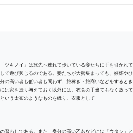
「ツキノイ」は旅先へ連れて歩いている妾たちに手を引かれて
して遊び興じるのである。妾たちが大勢集まっても、嫉妬やひ
分の高い者も低い者も問わず、旅稼ぎ・旅商いなどをするとき
には家を造り与えておく以外には、衣食の手当てもなく放って
という太布のようなものを織り、衣服として

の習わしである。また、身分の高い乙名などには「ウタシ」と