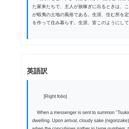
た家来たちで、主人が旅稼ぎに出るときは、こ
が蝦夷の土地の風俗である。生涯、住む所を定
を作って住み暮らす。生涯、皆このようにして
英語訳
          [Right folio]

　When a messenger is sent to summon "Tsukinoi,
dwelling. Upon arrival, cloudy sake (nigorizak
when the concubines gather in large numbers, th