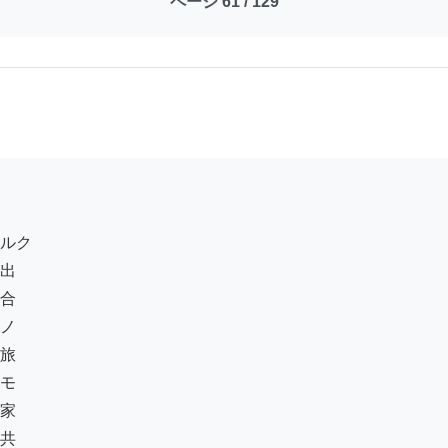
ページ 61 / 129
ルク

出

合

ノ

旅

モ

家

共
