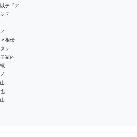
以テ「ア

シテ

ノ

々相伝

タシ

モ家内

蝦

ノ

山

也

山
