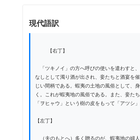
現代語訳
          【右丁】

　「ツキノイ」の方へ呼びの使いを遣わすと、
なしとして濁り酒が出され、妾たちと酒宴を催
じい間柄である。蝦夷の土地の風俗として、身
く。これが蝦夷地の風俗である。また、妾たち
「ヲヒャウ」という樹の皮をもって「アツシ」
【左丁】

　（夫のもとへ）多く贈るのが、蝦夷地の婦人