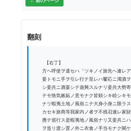
← 前のページ
翻刻
          【右丁】

　　方ヘ呼使ヲ遣セハ「ツキノイ旅先ヘ連レア
　　妾トモニ手ヲ引レ行テ至レハ饗応ニ濁酒ヲ
　　シ妾共ニ酒宴シテ遊興スルナリ妾共大勢寄
　　テモ恪気嫉妬ノ意モナク皆頼シキ睦シキモ
　　ナリ蝦夷土地ノ風俗ニテ大身小身ニ限ラス
　　カセキ旅商等我家内ノ者ヲ不残召連レ家財
　　携テ巡行ス是蝦夷地ノ風俗ナリ又妾共ニハ
　　ヲ造リ渡シ置ノ外ニ衣食ノ手当モナク閣ケ