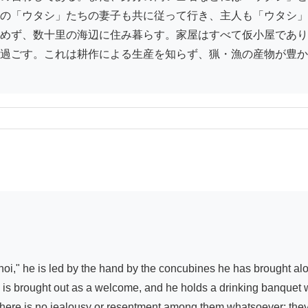
の「ウタシ」たちの妻子も共に従って行き、主人も「ウタシ」
めず、数十里の海辺に住み暮らす。家屋はすべて仮小屋であり
過ごす。これは耕作による生産を知らず、猟・漁の産物が豊か
" he is led by the hand by the concubines he has brought along
e) is brought out as a welcome, and he holds a drinking banquet
ere is no jealousy or resentment among them whatsoever; they ar