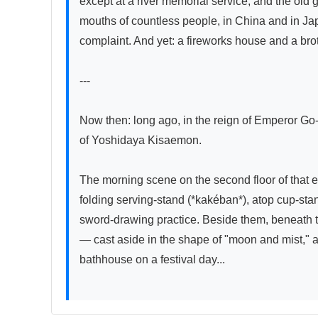
except at a river memorial service, and the old 
mouths of countless people, in China and in Japa
complaint. And yet: a fireworks house and a broth
---

Now then: long ago, in the reign of Emperor Go-I
of Yoshidaya Kisaemon.

The morning scene on the second floor of that es
folding serving-stand (*kakéban*), atop cup-stan
sword-drawing practice. Beside them, beneath t
— cast aside in the shape of "moon and mist," as
bathhouse on a festival day...
