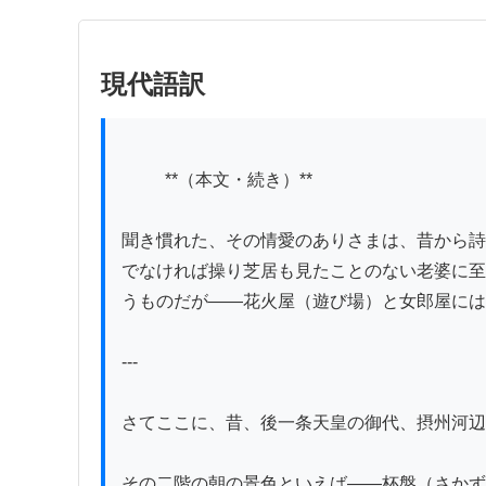
現代語訳
          **（本文・続き）**

聞き慣れた、その情愛のありさまは、昔から詩
でなければ操り芝居も見たことのない老婆に至
うものだが――花火屋（遊び場）と女郎屋には
---

さてここに、昔、後一条天皇の御代、摂州河辺
その二階の朝の景色といえば――杯盤（さかず