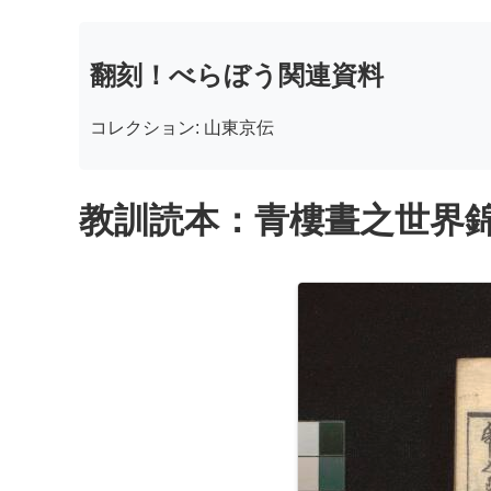
翻刻！べらぼう関連資料
コレクション: 山東京伝
教訓読本：青樓晝之世界錦之