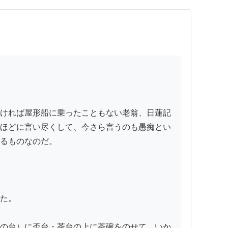
ければ屋形船に乗ったこともない老翁、日蓮記
ほどに言い尽くして、今さら言うのも愚痴とい
るものなのだ。

た。

の台）に盃台・茶台の上に茶碗をのせて、いか