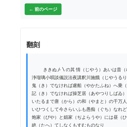
← 前のページ
翻刻
          ききぬ〴〵の其 情（じやう）あいは昔（むかし）から詩歌連誹（しいかれんはい）

浄瑠璃小唄談儀説法夜講釈川施餓（じやうるり
鬼（き）でなければ慮船（やかたふね）へ乗（
記（き）でなければ操芝居（あやつりしばゐ）
いたるまで唐（から）の和（やまと）の千万人
いひつくして今さらいふも愚痴（ぐち）なれど
炮家（びや）と娼家（ぢよらうや）には昼（ひ
絶（たへ）てしなくもすむものなり
