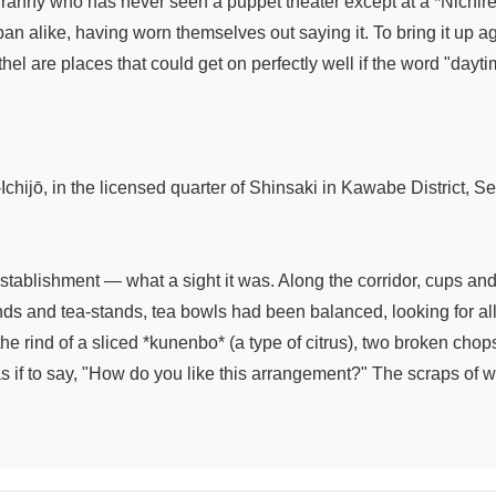
granny who has never seen a puppet theater except at a *Nichiren
n alike, having worn themselves out saying it. To bring it up agai
el are places that could get on perfectly well if the word "daytime
chijō, in the licensed quarter of Shinsaki in Kawabe District, Se
tablishment — what a sight it was. Along the corridor, cups and 
ds and tea-stands, tea bowls had been balanced, looking for all t
he rind of a sliced *kunenbo* (a type of citrus), two broken ch
 if to say, "How do you like this arrangement?" The scraps of was