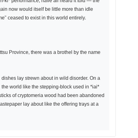
-ki* performance, have all heard it told — the 
n now would itself be little more than idle 
" ceased to exist in this world entirely.

ttsu Province, there was a brothel by the name 
dishes lay strewn about in wild disorder. On a 
he world like the stepping-block used in *iai* 
opsticks of cryptomeria wood had been abandoned 
tepaper lay about like the offering trays at a 