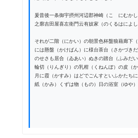
爰昔後一条御宇摂州河辺郡神崎（こゝにむかし
之廓吉田屋喜左衛門云有妓家（のくるはによし
それが二階（にかい）の朝景色杯盤狼藉廊下（
には懸盤（かけばん）に様台茶台（さかづきだ
のせさも居合（ゐあい）ぬきの踏台（ふみだい
輪切（りんぎり）の乳柑（くねんぼ）の皮（か
月に霞（かすみ）はどでごんすといふかたちに
紙（かみ）くずは物（もの）日の浴室（ゆや）の