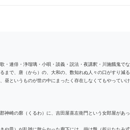
歌・連俳・浄瑠璃・小唄・談義・説法・夜講釈・川施餓鬼でな
るまで、唐（から）の、大和の、数知れぬ人々の口がすり減る
、昼というものが世の中にまったく存在しなくてもやっていけ
郡神崎の廓（くるわ）に、吉田屋喜左衛門という女郎屋があっ
きや皿）が乱雑に散らかった廊下には、掛け盤（折りたたみ式