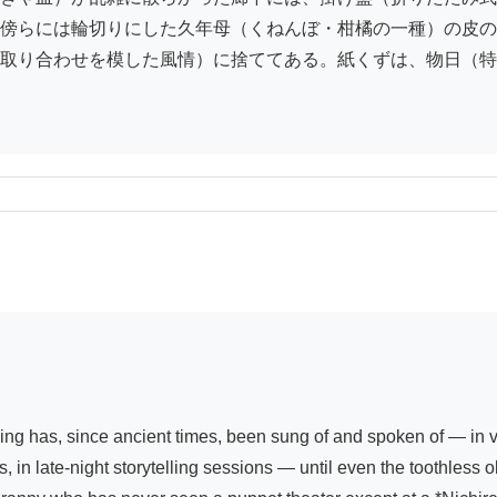
傍らには輪切りにした久年母（くねんぼ・柑橘の一種）の皮の
取り合わせを模した風情）に捨ててある。紙くずは、物日（特
ng has, since ancient times, been sung of and spoken of — in verse
s, in late-night storytelling sessions — until even the toothles