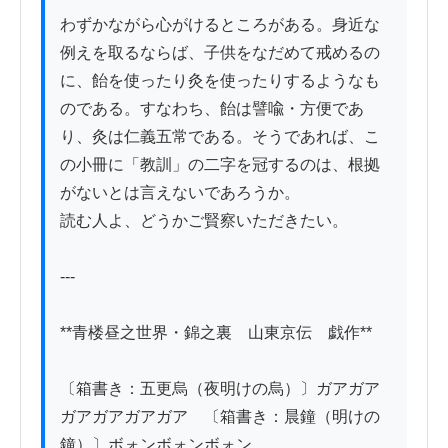
わずかながら心がけるところがある。身近な
例えを取るならば、子供をなだめて戒めるの
に、飴を使ったり灸を使ったりするようなも
のである。すなわち、飴は譬喩・方便であ
り、灸は仁義五常である。そうであれば、こ
の小冊に「教訓」の二字を冠するのは、根拠
がないとは言えないであろうか。

読む人よ、どうかご賢察いただきたい。

---

**青楼昼之世界・錦之裏　山東京伝　戯作**

〔箱書き：五更烏（夜明けの烏）〕ガアガア
ガアガアガアガア　〔箱書き：晨鐘（明けの
鐘）〕ボォンボォンボォン
