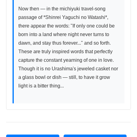
Now then — in the michiyuki travel-song 
passage of *Shinrei Yaguchi no Watashi*, 
there appear the words: "If only one could be 
born into a land where night never turns to 
dawn, and stay thus forever..." and so forth. 
These are truly inspired words that perfectly 
capture the constant yearning of one in love. 
Though it is no Urashima's jeweled casket nor 
a glass bowl or dish — still, to have it grow 
light is a bitter thing...
