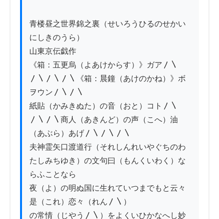
青楼昼之世界錦之裏（せいろうひるのせかい
にしきのうら）

山東京伝戯作

《箱：五更烏（よあけからす）》ガア〳〵
〳〵〳〵〳〵《箱：晨鐘（あけのかね）》ボ
ヲウン〳〵〳〵

紙貼（かみきぬた）の音（おと）コト〳〵
〳〵〳〵商人（あきんど）の声（こへ）油
（あぶら）あげ〳〵〳〵〳〵

夫神霊矢口渡道行（それしんれいやぐちのわ
たしみちゆき）の文句曰（もんくいわく）な
らふことなら

夜（よ）の明ぬ国に生れていつまでもと云々 
是（これ）恋々（れん〳〵）

の常情（じやう〳〵）をよくいひかなへし妙