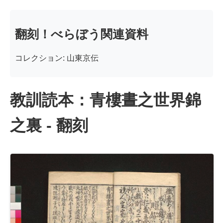
翻刻！べらぼう関連資料
コレクション: 山東京伝
教訓読本：青樓晝之世界錦
之裏 - 翻刻