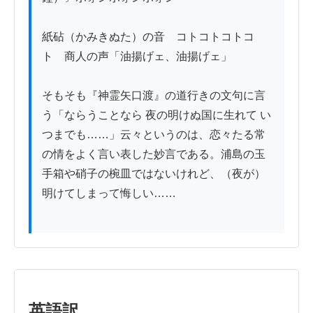
紙砧（かみきぬた）の音　コトコトコトコ
ト　商人の声「油揚げェ、油揚げェ」

そもそも『神霊矢口渡』の道行きの文句に言
う「ならうことなら 夜の明けぬ国に生れて い
つまでも……」云々というのは、恋々たる常
の情をよく言い表した妙言である。浦島の玉
手箱や硝子の椀皿ではないけれど、（夜が）
明けてしまって悔しい……

英語訳