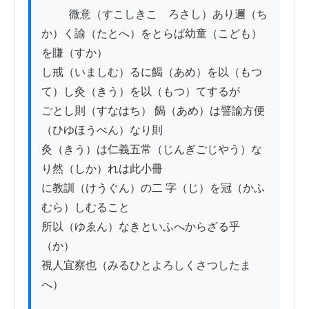
          微意（すこしきこゝろさし）あり邇（ち
か）く諭（たとへ）をとらば幼童（こども）
を賺（すか）

し戒（いましむ）るに餲（あめ）を以（もつ
て）し灸（きう）を以（もつ）てするが

ごとし則（すなはち） 餲（あめ）は譬諭方便
（ひゆほうべん）なり則

灸（きう）は仁義五常（じんぎごじやう）な
り然（しか）れは此小冊

に教訓（けうぐん）の二 字（じ）を冠（かふ
むら）しむること

所以（ゆゑん）なきといふへからざる乎
（か）

視人宜察也（みるひとよろしくさつしたま
へ）
