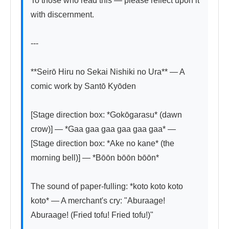
To those who read this — please reflect upon it 
with discernment.

---

**Seirō Hiru no Sekai Nishiki no Ura** — A 
comic work by Santō Kyōden

[Stage direction box: *Gokōgarasu* (dawn 
crow)] — *Gaa gaa gaa gaa gaa gaa* — 
[Stage direction box: *Ake no kane* (the 
morning bell)] — *Bōōn bōōn bōōn*

The sound of paper-fulling: *koto koto koto 
koto* — A merchant's cry: "Aburaage! 
Aburaage! (Fried tofu! Fried tofu!)"
