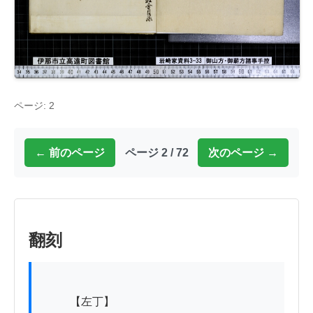
ページ: 2
← 前のページ
ページ 2 / 72
次のページ →
翻刻
          【左丁】　　
