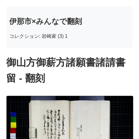
伊那市×みんなで翻刻
コレクション: 岩崎家 (3) 1
御山方御薪方諸願書諸請書
留 - 翻刻