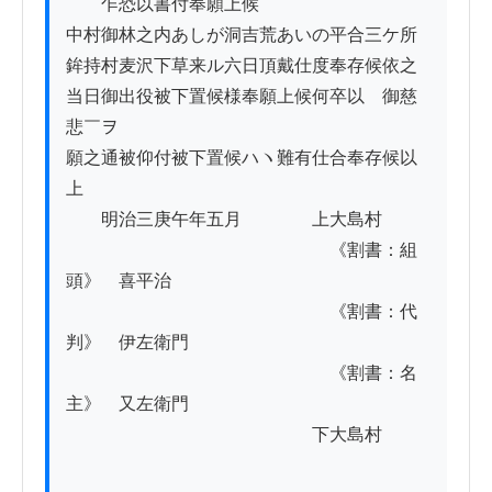
　　乍恐以書付奉願上候

中村御林之内あしが洞吉荒あいの平合三ケ所

鉾持村麦沢下草来ル六日頂戴仕度奉存候依之

当日御出役被下置候様奉願上候何卒以　御慈
悲￣ヲ

願之通被仰付被下置候ハヽ難有仕合奉存候以
上

　　明治三庚午年五月　　　　上大島村

　　　　　　　　　　　　　　　《割書：組
頭》　喜平治

　　　　　　　　　　　　　　　《割書：代
判》　伊左衛門

　　　　　　　　　　　　　　　《割書：名
主》　又左衛門

　　　　　　　　　　　　　　下大島村
