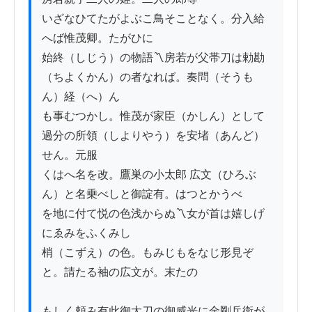
いざなひてたがよぶこ鳥そことなく。分入給
へば惟茂卿。たがひに

始終（しじう）の物語〽房若が父帯刀は勅勘
（ちよくかん）の者なれば。奏問（そうも
ん）経（へ）ん

も事むつかし。惟茂が家臣（かしん）として
過分の所領（しよりやう）を安堵（あんど）
せん。元服

くはへ名を改。鷹巣の小太郎 広文（ひろぶ
ん）と名乗べしと御諚有。はつとかうべ

を地に付て悦の色浅からぬ〽女が首は嬉しげ
にゑみをふくみし

梢（こずえ）の色。もみじもをなじ形見ぞ
と。請たる袖の広文が。末たの

もしく頼み有此御太刀の御威光に金剛兵衛が