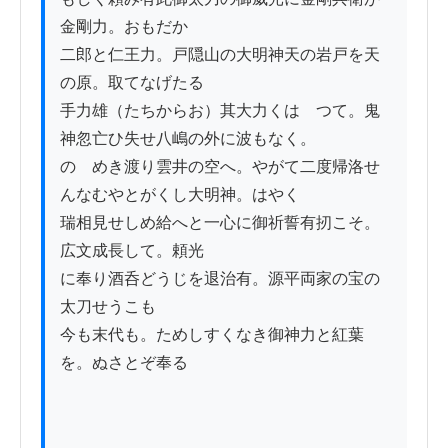
金剛力。おもだか

二郎と仁王力。戸隠山の大明神天の岩戸を天
の原。取てなげたる

手力雄（たちからお）其大力くはゝつて。鬼
神忽亡ひ失せ八嶋の外に波もなく。

のゝめき渡り雲井の空へ。やがて二度帰洛せ
んなむやとがくし大明神。はやく

瑞相見せしめ給へと一心に御祈誓有扨こそ。
広文成長して。頼光

に奉り酒呑どうじを退治有。源平両家の宝の
太刀せうこも

今も末代も。ためしすくなき御神力と紅葉
を。ぬさとぞ奉る
