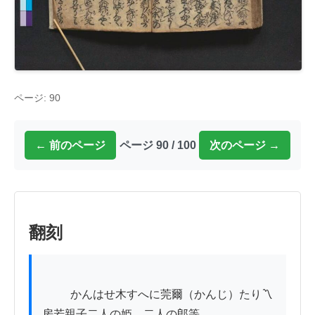
ページ: 90
← 前のページ
ページ 90 / 100
次のページ →
翻刻
          かんはせ木すへに莞爾（かんじ）たり〽
房若親子二人の姫。二人の郎等
