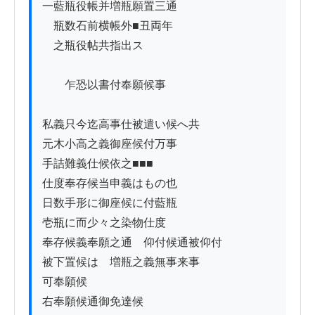
一藍瓶役帳并増瓶願置三通

　瓶数石前横帳外■丑両年

　之瓶役帖共指出ス

　　乍恐以書付奉願候事

私義只今迄高事仕被遣い候へ共

元木小高之義御座候付万事

手詰難義仕候依之■■■

仕度奉存候当申義はもの也

日数手形に御座候に付藍瓶

壱瓶に而少々之染物仕度

奉存候義奉願之通　仰付候通被仰付

被下置候はゝ増瓶之義無事来事

可奉願候

右奉願候通御免達候
