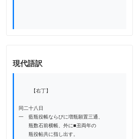
現代語訳
          【右丁】

同二十八日

一　藍瓶役帳ならびに増瓶願置三通、

　　瓶数石前横帳、外に■丑両年の

　　瓶役帖共に指し出す。
