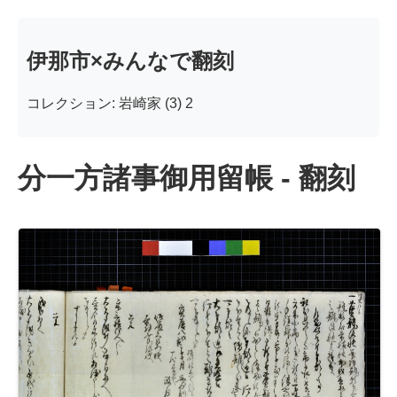
伊那市×みんなで翻刻
コレクション: 岩崎家 (3) 2
分一方諸事御用留帳 - 翻刻