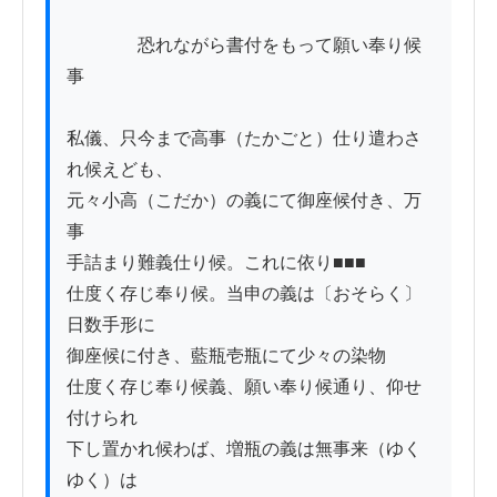
　　　　恐れながら書付をもって願い奉り候
事

私儀、只今まで高事（たかごと）仕り遣わさ
れ候えども、

元々小高（こだか）の義にて御座候付き、万
事

手詰まり難義仕り候。これに依り■■■

仕度く存じ奉り候。当申の義は〔おそらく〕
日数手形に

御座候に付き、藍瓶壱瓶にて少々の染物

仕度く存じ奉り候義、願い奉り候通り、仰せ
付けられ

下し置かれ候わば、増瓶の義は無事来（ゆく
ゆく）は
