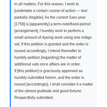
in all matters. For this reason, I wish to 
[undertake a certain course of action — text 
partially illegible]. As the current Saru year 
[1758] is [apparently] a term-note/fixed-period 
[arrangement], I humbly wish to perform a 
small amount of dyeing work using one indigo 
vat. If this petition is granted and the order is 
issued accordingly, I intend thereafter to 
humbly petition [regarding] the matter of 
additional vats once affairs are in order.

If [this petition] is graciously approved as 
humbly submitted herein, and the order is 
issued [accordingly], I shall consider it a matter 
of the utmost gratitude and good fortune. 
Respectfully submitted.
