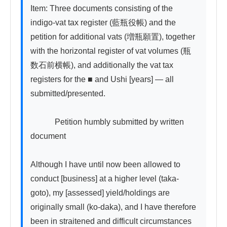
Item: Three documents consisting of the 
indigo-vat tax register (藍瓶役帳) and the 
petition for additional vats (増瓶願置), together 
with the horizontal register of vat volumes (瓶
数石前横帳), and additionally the vat tax 
registers for the ■ and Ushi [years] — all 
submitted/presented.

　　　Petition humbly submitted by written 
document

Although I have until now been allowed to 
conduct [business] at a higher level (taka-
goto), my [assessed] yield/holdings are 
originally small (ko-daka), and I have therefore 
been in straitened and difficult circumstances 