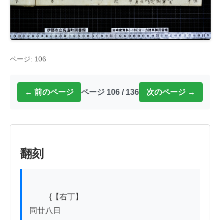
ページ: 106
← 前のページ
ページ 106 / 136
次のページ →
翻刻
          {【右丁】

同廿八日
