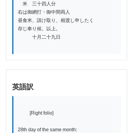
　米　三十四人分

右は御網打・御中間両人

昼食米、請け取り、相渡し申したく

存じ奉り候。以上。

　　　十月二十九日

英語訳
          [Right folio]

28th day of the same month:
