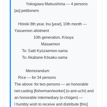
　　　Yokogawa Matsushima — 4 persons 
[as] petitioners

　Hōreki 8th year, Inu [year], 10th month — 
Yasuemon allotment

　　　　　10th generation, Kisoya

　　　　　　　Masaemon

　　To: Satō Kyūzaemon-sama

　　To: Akabane Kōsaku-sama

　　　Memorandum

　Rice — for 34 persons

The above: for two persons — an honorable 
net-casting [fisherman/worker] (o-ami-uchi) and 
an honorable intermediary (o-chūgen) —

I humbly wish to receive and distribute [this] 