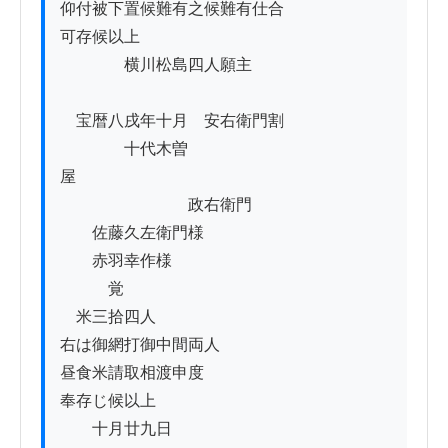
仰付被下置候難有之候難有仕合

可存候以上

　　　　横川松島四人願主

　宝暦八戌年十月　安右衛門割

　　　　十代木曽
屋　　　　　　　　　　　　

　　　　　　　　政右衛門

　　佐藤久左衛門様

　　赤羽幸作様

　　　覚

　米三拾四人

右は御網打御中間両人

昼食米請取相渡申度

奉存じ候以上

　　十月廿九日
