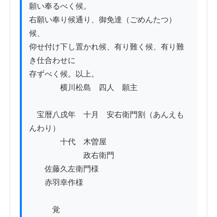
願い奉るべく候。

右願い奉り候通り、御免達（ごめんたつ）
候、

仰せ付け下し置かれ候、有り難く候、有り難
き仕合わせに

存ずべく候。以上。

　　　　横川松島　四人　願主

　宝暦八戌年　十月　安右衛門割（あんえも
んわり）

　　　　十代　木曽屋

　　　　　　　政右衛門

　　佐藤久左衛門様

　　赤羽幸作様

　　　覚
