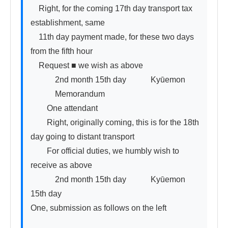
　Right, for the coming 17th day transport tax 
establishment, same

　11th day payment made, for these two days 
from the fifth hour

　Request ■ we wish as above

　　　2nd month 15th day　　　Kyūemon

　　　Memorandum

　　One attendant

　　Right, originally coming, this is for the 18th 
day going to distant transport

　　For official duties, we humbly wish to 
receive as above

　　　2nd month 15th day　　　Kyūemon

15th day

One, submission as follows on the left
