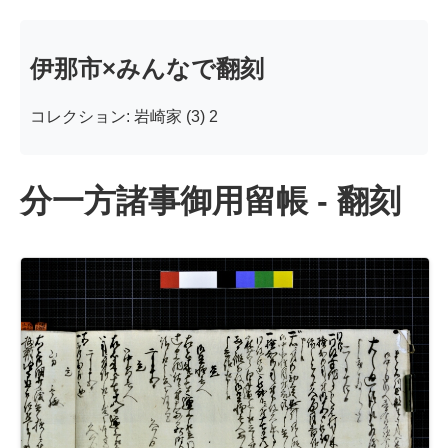
伊那市×みんなで翻刻
コレクション: 岩崎家 (3) 2
分一方諸事御用留帳 - 翻刻