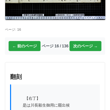
ページ: 16
← 前のページ
ページ 16 / 136
次のページ →
翻刻
          【右丁】

　　是は川長殺生御用に罷出候
