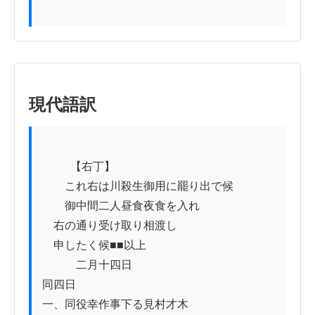
現代語訳
          【右丁】

　　これ右は川殺生御用に罷り出で候

　　御中間二人昼食夜食を入れ

　右の通り受け取り相渡し

　申したく候■■以上

　　　二月十四日

同四日

一、同役幸作事下る見村才木
