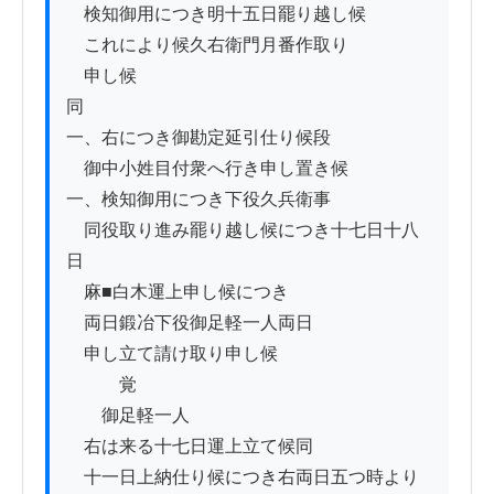
　検知御用につき明十五日罷り越し候

　これにより候久右衛門月番作取り

　申し候

同

一、右につき御勘定延引仕り候段

　御中小姓目付衆へ行き申し置き候

一、検知御用につき下役久兵衛事

　同役取り進み罷り越し候につき十七日十八
日

　麻■白木運上申し候につき

　両日鍛冶下役御足軽一人両日

　申し立て請け取り申し候

　　　覚

　　御足軽一人

　右は来る十七日運上立て候同

　十一日上納仕り候につき右両日五つ時より
