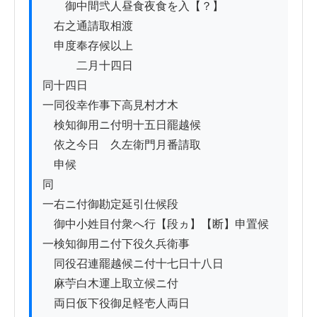
　　御中間弐人昼食夜食を入【？】

　右之通請取相渡

　申度奉存候以上

　　　二月十四日

同十四日

一同役幸作事下高見村才木

　検知御用ニ付明十五日罷越候

　依之今日ゟ久左衛門月番請取

　申候

同

一右ニ付御勘定延引仕候段

　御中小姓目付衆へ行【段ヵ】【断】申置候

一検知御用ニ付下役久兵衛事

　同役召連罷越候ニ付十七日十八日

　麻苧白木運上取立候ニ付

　両日仮下役御足軽壱人両日
