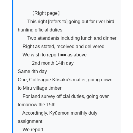
          【Right page】

　　This right [refers to] going out for river bird 
hunting official duties

　　Two attendants including lunch and dinner

　Right as stated, received and delivered

　We wish to report ■■ as above

　　　2nd month 14th day

Same 4th day

One, Colleague Kōsaku's matter, going down 
to Miru village timber

　For land survey official duties, going over 
tomorrow the 15th

　Accordingly, Kyūemon monthly duty 
assignment

　We report
