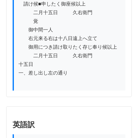
　請け候■申したく御座候以上

　　　二月十五日　　　久右衛門

　　　覚

　　御中間一人

　　右元来る右は十八日遠上へ立て

　　御用につき請け取りたく存じ奉り候以上

　　　二月十五日　　　久右衛門

十五日

一、差し出し左の通り

英語訳