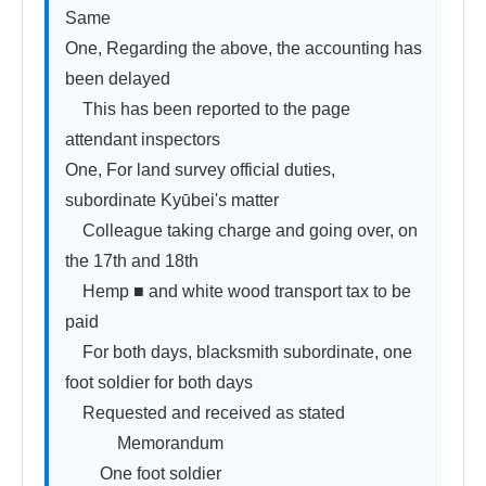
Same

One, Regarding the above, the accounting has 
been delayed

　This has been reported to the page 
attendant inspectors

One, For land survey official duties, 
subordinate Kyūbei's matter

　Colleague taking charge and going over, on 
the 17th and 18th

　Hemp ■ and white wood transport tax to be 
paid

　For both days, blacksmith subordinate, one 
foot soldier for both days

　Requested and received as stated

　　　Memorandum

　　One foot soldier
