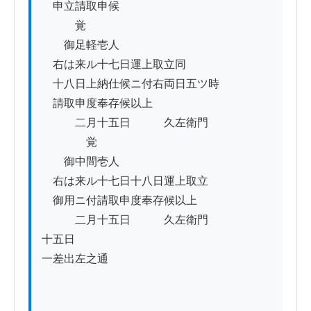
　申立請取申候

　　　覚

　　御足軽壱人

　右は来ル十七日運上取立同

　十八日上納仕候ニ付右両日五ツ時ゟ

　請取申度奉存候以上

　　　二月十五日　　　久左衛門

　　　　覚

　　御中間壱人

　右は来ル十七日十八日運上取立

　御用ニ付請取申度奉存候以上

　　　二月十五日　　　久左衛門

十五日

一差出左之通
