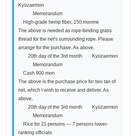
Kyūzaemon

　　　Memorandum

　High-grade hemp fiber, 150 monme

The above is needed as rope-binding grass 
thread for the net's surrounding rope. Please 
arrange for the purchase. As above.

　　20th day of the 3rd month　　Kyūzaemon

　　　Memorandum

　Cash 900 mon

The above is the purchase price for two tan of 
net, which I wish to receive and deliver. As 
above.

　　20th day of the 3rd month　　Kyūzaemon

　　　Memorandum

　Rice for 21 persons — 7 persons lower-
ranking officials
