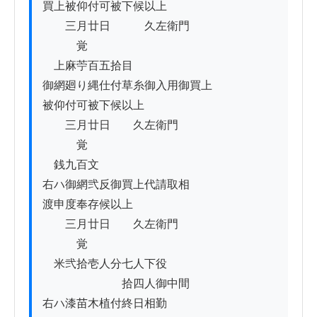
買上被仰付可被下候以上

　　三月廿日　　　久左衛門

　　　覚

　上麻苧百五拾目

御網廻り縄仕付草糸御入用御買上

被仰付可被下候以上

　　三月廿日　　久左衛門

　　　覚

　銭九百文

右ハ御網弐反御買上代請取相

渡申度奉存候以上

　　三月廿日　　久左衛門

　　　覚

　米弐拾壱人分七人下役

　　　　　　　拾四人御中間

右ハ漆苗木植付終日相勤
