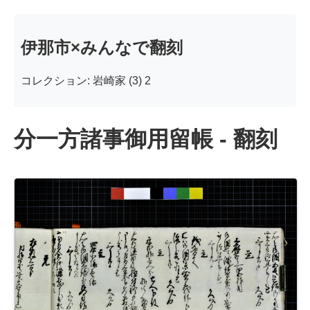
伊那市×みんなで翻刻
コレクション: 岩崎家 (3) 2
分一方諸事御用留帳 - 翻刻