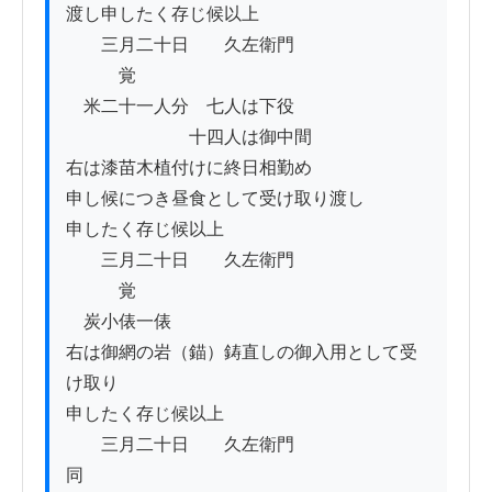
渡し申したく存じ候以上

　　三月二十日　　久左衛門

　　　覚

　米二十一人分　七人は下役

　　　　　　　十四人は御中間

右は漆苗木植付けに終日相勤め

申し候につき昼食として受け取り渡し

申したく存じ候以上

　　三月二十日　　久左衛門

　　　覚

　炭小俵一俵

右は御網の岩（錨）鋳直しの御入用として受
け取り

申したく存じ候以上

　　三月二十日　　久左衛門

同
