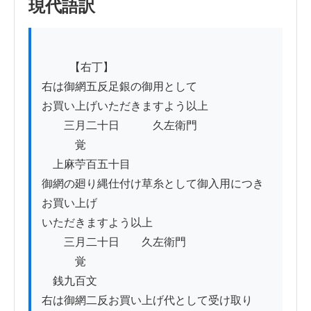
現代語訳
          【右丁】

右は御網五反足銀の御用として

お買い上げいただきますよう以上

　　三月二十日　　　久左衛門

　　　覚

　上麻苧百五十目

御網の廻り縄仕付け草糸として御入用につき
お買い上げ

いただきますよう以上

　　三月二十日　　久左衛門

　　　覚

　銭九百文

右は御網二反お買い上げ代として受け取り
