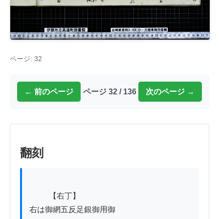
ページ: 32
← 前のページ
ページ 32 / 136
次のページ →
翻刻
          【右丁】

右は御網五反足銀御用御
