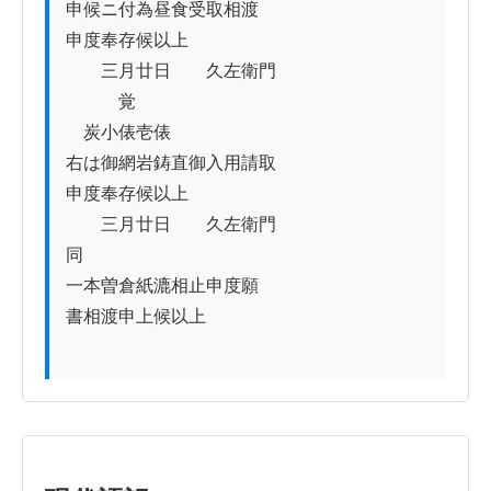
申候ニ付為昼食受取相渡

申度奉存候以上

　　三月廿日　　久左衛門

　　　覚

　炭小俵壱俵

右は御網岩鋳直御入用請取

申度奉存候以上

　　三月廿日　　久左衛門

同

一本曽倉紙漉相止申度願

書相渡申上候以上
