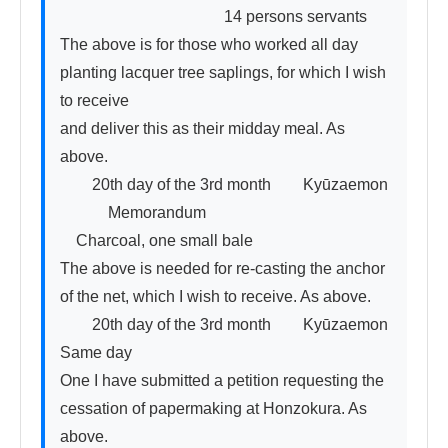
　　　　　　　　　　 14 persons servants

The above is for those who worked all day

planting lacquer tree saplings, for which I wish 
to receive

and deliver this as their midday meal. As 
above.

　　20th day of the 3rd month　　Kyūzaemon

　　　Memorandum

　Charcoal, one small bale

The above is needed for re-casting the anchor 
of the net, which I wish to receive. As above.

　　20th day of the 3rd month　　Kyūzaemon

Same day

One I have submitted a petition requesting the 
cessation of papermaking at Honzokura. As 
above.
