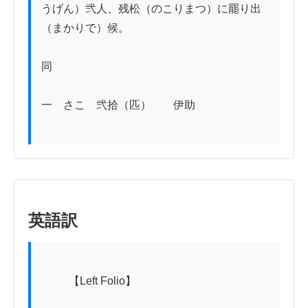
うげん）弐人、残松（のこりまつ）に罷り出
（まかりで）候。

同

一　さこ　弐拾（匹）　　伊助

英語訳
          【Left Folio】
