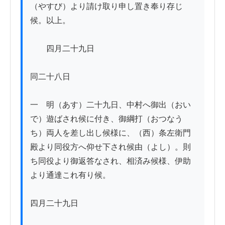
（やすび）より請け取り申し置き奉り存じ
候。以上。

　　四月二十九日

同二十八日

一　明（あす）二十九日、中村へ御出（おい
で）遊ばされ候に付き、御綱打（おつなう
ち）両人を差し出し候様に、（西）条左衛門
殿より同役方へ仰せ下され候由（よし）。則
ち同役より御返答なされ、相済み候様、伊助
より通達これ有り候。

四月二十九日
