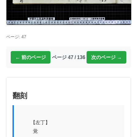
ページ: 47
← 前のページ
ページ 47 / 136
次のページ →
翻刻
          【左丁】

　　　覚
