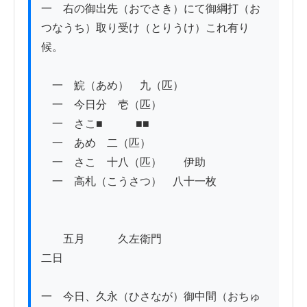
一　右の御出先（おでさき）にて御綱打（お
つなうち）取り受け（とりうけ）これ有り
候。

　一　鯇（あめ）　九（匹）

　一　今日分　壱（匹）

　一　さこ■　　　■■

　一　あめ　二（匹）

　一　さこ　十八（匹）　　伊助

　一　高札（こうさつ）　八十一枚

　　五月　　　久左衛門

二日

一　今日、久永（ひさなが）御中間（おちゅ