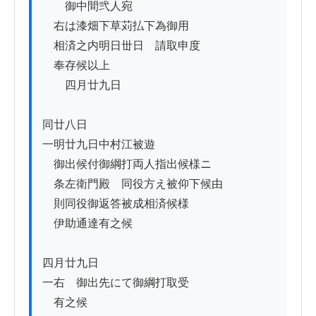
　　御中間弐人宛

　右は漆畑下草苅払下為御用

　相済之内明日丗日ゟ請取申度

　奉存候以上

　　四月廿九日

同廿八日

一明廿九日中村江被遊

　御出候付御綱打両人指出候様ニ

　条左衛門殿ゟ同役方え被仰下候由

　則同役御返答被成相済候様

　伊助通達有之候

四月廿九日

一右　御出先にて御綱打取受

　有之候
