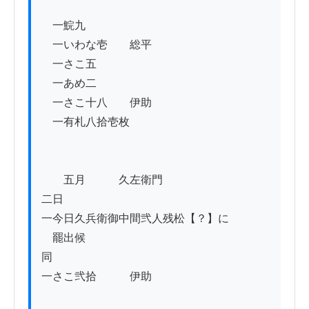
　一鯇九

　一いわな壱　　総平

　一さこ五　　　

　一あめ二　　　

　一さこ十八　　伊助

　一有札八拾壱枚

　　五月　　　久左衛門

二日

一今日久兵衛御中間弐人残松【？】に

　罷出候

同

一さこ弐拾　　　伊助
