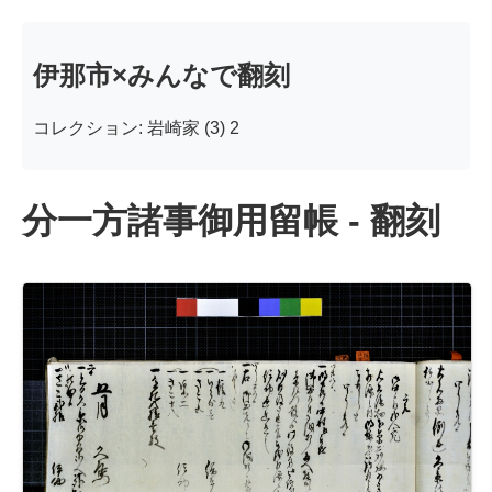
伊那市×みんなで翻刻
コレクション: 岩崎家 (3) 2
分一方諸事御用留帳 - 翻刻