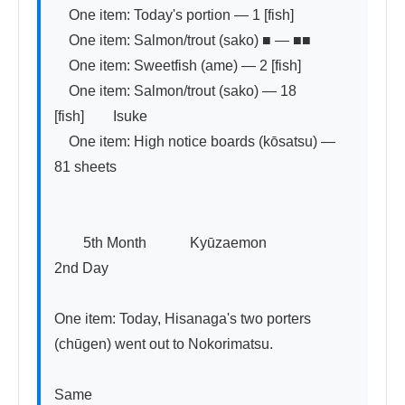
　One item: Today's portion — 1 [fish]

　One item: Salmon/trout (sako) ■ — ■■

　One item: Sweetfish (ame) — 2 [fish]

　One item: Salmon/trout (sako) — 18 
[fish]　　Isuke

　One item: High notice boards (kōsatsu) — 
81 sheets

　　5th Month　　　Kyūzaemon

2nd Day

One item: Today, Hisanaga's two porters 
(chūgen) went out to Nokorimatsu.

Same
