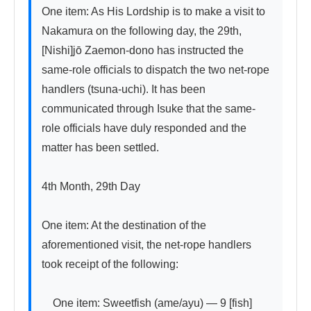
One item: As His Lordship is to make a visit to 
Nakamura on the following day, the 29th, 
[Nishi]jō Zaemon-dono has instructed the 
same-role officials to dispatch the two net-rope 
handlers (tsuna-uchi). It has been 
communicated through Isuke that the same-
role officials have duly responded and the 
matter has been settled.

4th Month, 29th Day

One item: At the destination of the 
aforementioned visit, the net-rope handlers 
took receipt of the following:

　One item: Sweetfish (ame/ayu) — 9 [fish]
