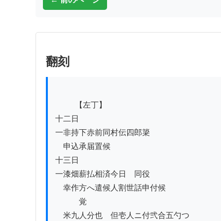
翻刻
          【左丁】

十二日

一非持下赤前同村伝四郎簗

　申込承届置候

十三日

一漆畑薪払相済今日ゟ同役

　幸作方へ遣候人割世話申付候

　　　覚

　米九人分也　但壱人ニ付弐合五勺つゝ
