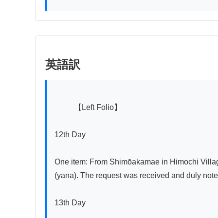
英語訳
          【Left Folio】

12th Day

One item: From Shimōakamae in Himochi Village,
(yana). The request was received and duly noted
13th Day
