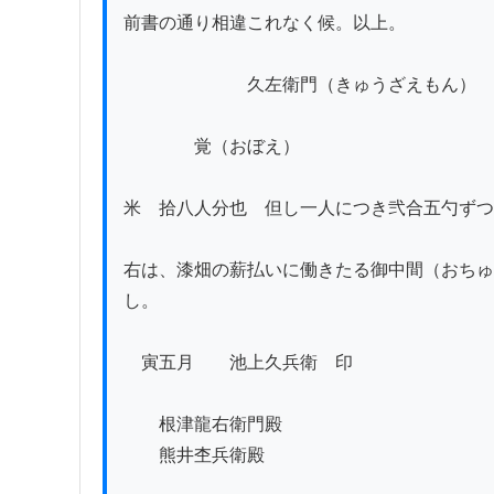
前書の通り相違これなく候。以上。

　　　　　　　久左衛門（きゅうざえもん）　
　　　　覚（おぼえ）

米　拾八人分也　但し一人につき弐合五勺ずつ

右は、漆畑の薪払いに働きたる御中間（おちゅ
し。

　寅五月　　池上久兵衛　印

　　根津龍右衛門殿

　　熊井杢兵衛殿
