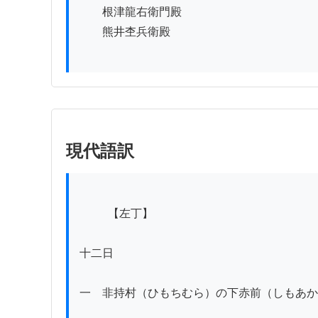
　　根津龍右衛門殿

　　熊井杢兵衛殿

現代語訳
          【左丁】

十二日

一　非持村（ひもちむら）の下赤前（しもあか