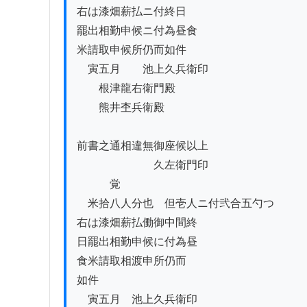
右は漆畑薪払ニ付終日

罷出相勤申候ニ付為昼食

米請取申候所仍而如件

　寅五月　　池上久兵衛印

　　根津龍右衛門殿　　

　　熊井杢兵衛殿

前書之通相違無御座候以上

　　　　　　　久左衛門印

　　　覚

　米拾八人分也　但壱人ニ付弐合五勺つゝ

右は漆畑薪払働御中間終

日罷出相勤申候に付為昼

食米請取相渡申所仍而

如件

　寅五月　池上久兵衛印
