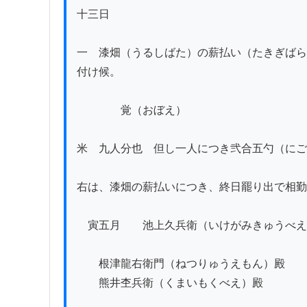
十三日

一　漆畑（うるしばた）の薪払い（たきぎばら
付け候。

　　　　覚（おぼえ）

米　九人分也　但し一人につき弐合五勺（にご
右は、漆畑の薪払いにつき、終日罷り出で相勤
　寅五月　　池上久兵衛（いけがみきゅうべえ
　　根津龍右衛門（ねつりゅうえもん）殿

　　熊井杢兵衛（くまいもくべえ）殿
