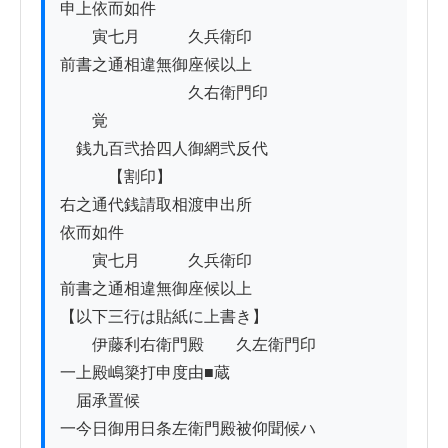
申上依而如件

　　寅七月　　　久兵衛印

前書之通相違無御座候以上

　　　　　　　　久右衛門印

　　覚

　銭九百弐拾四人御網弐反代

　　　【割印】

右之通代銭請取相渡申出所

依而如件

　　寅七月　　　久兵衛印

前書之通相違無御座候以上

【以下三行は貼紙に上書き】

　　伊藤利右衛門殿　　久左衛門印

一上殿嶋簗打申度由■蔵

　届承置候

一今日御用日条左衛門殿被仰聞候ハ
