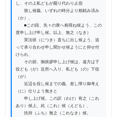
し、その上私どもが罷り代わり止宿

　　致し候義、いずれの時分より相頼み済み
（か）、

　　■この段、先々の衆へ相尋ね候よう、この
度申し上げ申し候。以上、無之（なき）

　　実法状（につき）直ちに出し候よう、追
って承り合わせ申し聞かせ候ようにと仰せ付
けられ、

　　その節、御挨拶申し上げ候は、遠方は下
役ども（が）近所へ入り、私ども（の）下役
（が）

　　近辺を役し候までの義、差し憚り御考え
（に）仕りよう無きと

　　申し上げ候。この訳（わけ）有之（これ
あり）候上、此（これ）候（えども）、

　　扶持（ふち）無之（これなき）候。
