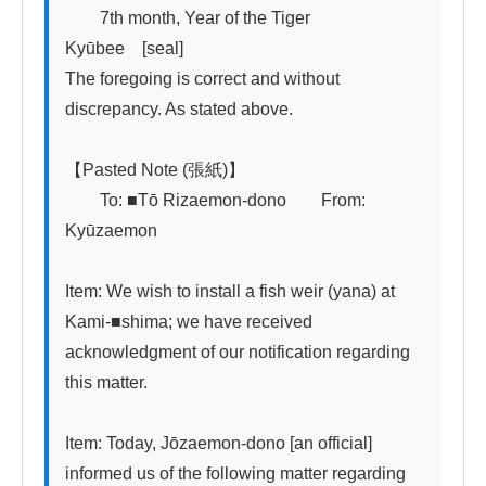
　　7th month, Year of the Tiger　　　
Kyūbee　[seal]

The foregoing is correct and without 
discrepancy. As stated above.

【Pasted Note (張紙)】

　　To: ■Tō Rizaemon-dono　　From: 
Kyūzaemon

Item: We wish to install a fish weir (yana) at 
Kami-■shima; we have received 
acknowledgment of our notification regarding 
this matter.

Item: Today, Jōzaemon-dono [an official] 
informed us of the following matter regarding 