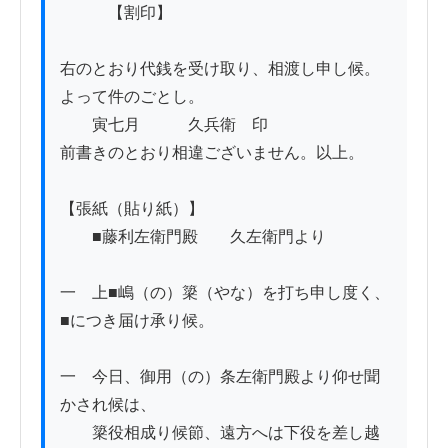
　　　【割印】

右のとおり代銭を受け取り、相渡し申し候。
よって件のごとし。

　　寅七月　　　久兵衛　印

前書きのとおり相違ございません。以上。

【張紙（貼り紙）】

　　■藤利左衛門殿　　久左衛門より

一　上■嶋（の）簗（やな）を打ち申し度く、
■につき届け承り候。

一　今日、御用（の）条左衛門殿より仰せ聞
かされ候は、

　　簗役相成り候節、遠方へは下役を差し越