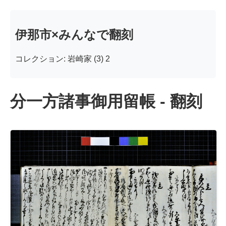
伊那市×みんなで翻刻
コレクション: 岩崎家 (3) 2
分一方諸事御用留帳 - 翻刻