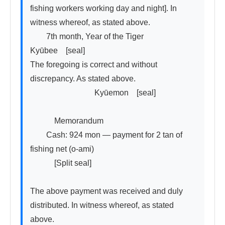
fishing workers working day and night]. In 
witness whereof, as stated above.

　　7th month, Year of the Tiger　　　
Kyūbee　[seal]

The foregoing is correct and without 
discrepancy. As stated above.

　　　　　　　　Kyūemon　[seal]

　　　Memorandum

　　Cash: 924 mon — payment for 2 tan of 
fishing net (o-ami)

　　　[Split seal]

The above payment was received and duly 
distributed. In witness whereof, as stated 
above.
