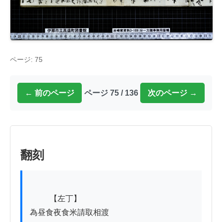
ページ: 75
← 前のページ
ページ 75 / 136
次のページ →
翻刻
          【左丁】

為昼食夜食米請取相渡
