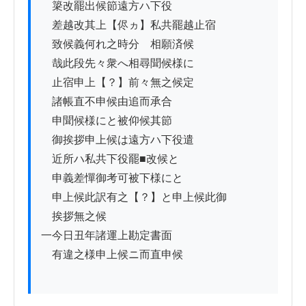
　簗改罷出候節遠方ハ下役

　差越改其上【侭ヵ】私共罷越止宿

　致候義何れ之時分ゟ相願済候

　哉此段先々衆へ相尋聞候様に

　止宿申上【？】前々無之候定

　諸帳直不申候由追而承合

　申聞候様にと被仰候其節

　御挨拶申上候は遠方ハ下役遣

　近所ハ私共下役罷■改候と

　申義差憚御考可被下様にと

　申上候此訳有之【？】と申上候此御

　挨拶無之候

一今日丑年諸運上勘定書面

　有違之様申上候ニ而直申候
