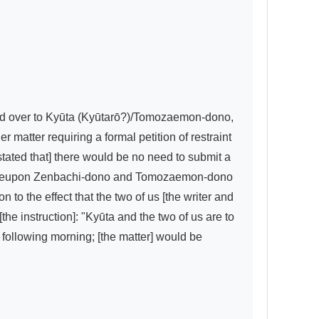
id over to Kyūta (Kyūtarō?)/Tomozaemon-dono, 
matter requiring a formal petition of restraint 
tated that] there would be no need to submit a 
whereupon Zenbachi-dono and Tomozaemon-dono 
to the effect that the two of us [the writer and 
he instruction]: "Kyūta and the two of us are to 
e following morning; [the matter] would be 