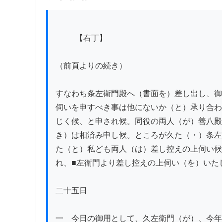
          【右丁】

（前頁よりの続き）

すなわち条左衛門殿へ（書面を）差し出し、御
伺いを申すべき事は他にないか（と）承り合わ
じく候、と申され候。同役の両人（が）善八殿
き）は相済み申し候。ところが久た（・）条左
た（と）私ども両人（は）差し控えの上伺い候
れ、■左衛門より差し控えの上伺い（を）いたし
二十五日

一　今日の御用として、久左衛門（が）、今年