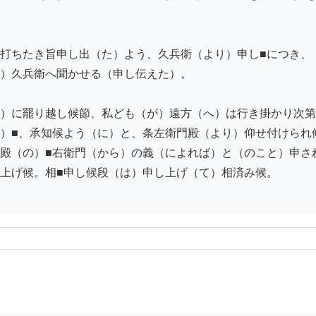
打ちたき旨申し出（た）よう、久兵衛（より）申し■につき、
）久兵衛へ聞かせる（申し伝えた）。

）に罷り越し候節、私ども（が）遠方（へ）は行き掛かり次第
）■、承知候よう（に）と、条左衛門殿（より）仰せ付けられ
殿（の）■右衛門（から）の義（によれば）と（のこと）申さ
上げ候。相■申し候段（は）申し上げ（て）相済み候。
