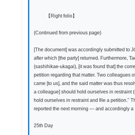
          【Right folio】

(Continued from previous page)

[The document] was accordingly submitted to J
after which [the party] returned. Furthermore, Ta
(sashihikae-ukagai), [it was found that] the cor
petition regarding that matter. Two colleague
came [to us], and the said matter was thus resolv
a colleague] should hold ourselves in restraint (
hold ourselves in restraint and file a petition."
reported the next morning — and accordingly a pe
25th Day
