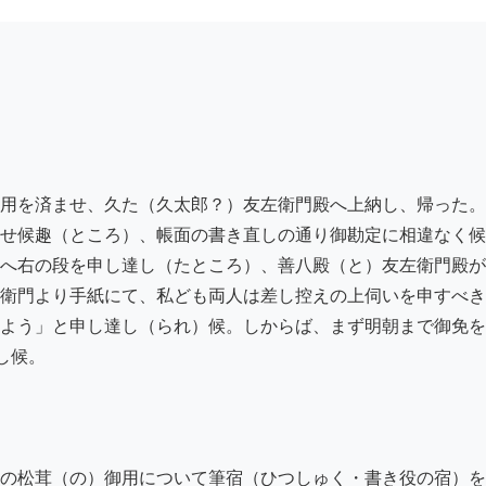
用を済ませ、久た（久太郎？）友左衛門殿へ上納し、帰った。
せ候趣（ところ）、帳面の書き直しの通り御勘定に相違なく候
へ右の段を申し達し（たところ）、善八殿（と）友左衛門殿が
衛門より手紙にて、私ども両人は差し控えの上伺いを申すべき
よう」と申し達し（られ）候。しからば、まず明朝まで御免を
候。

の松茸（の）御用について筆宿（ひつしゅく・書き役の宿）を