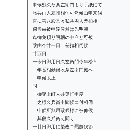
申候処久た条左衛門より手紙にて

私共両人差扣相伺可然候由申来候

直に善八殿又々私共両人差扣相

伺候由被申達候然は先明朝

迄御免預り明朝の申立と可被

致由今廿一日ゟ差扣相伺候

廿五日

一今日御用日久左衛門今年松茸

　年番相勤候段条左衛門殿へ

　申候以上

同

一御簗上町人共簗打申度

　之様久兵衛申聞候ニ付相伺

　申候所無用致候様に被仰候

　其段久兵衛え聞く

一廿日御用に簗改ニ罷越候節
