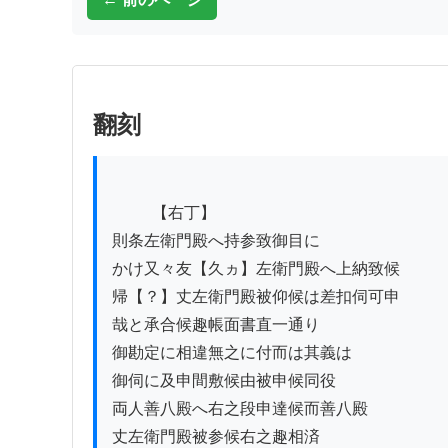
翻刻
          【右丁】

則条左衛門殿へ持参致御目に

かけ又々友【久ヵ】左衛門殿へ上納致候

帰【？】丈左衛門殿被仰候は差扣伺可申

哉と承合候趣帳面書直一通り

御勘定に相違無之に付而は其義は

御伺に及申間敷候由被申候同役

両人善八殿へ右之段申達候而善八殿

丈左衛門殿被参候右之趣相済
