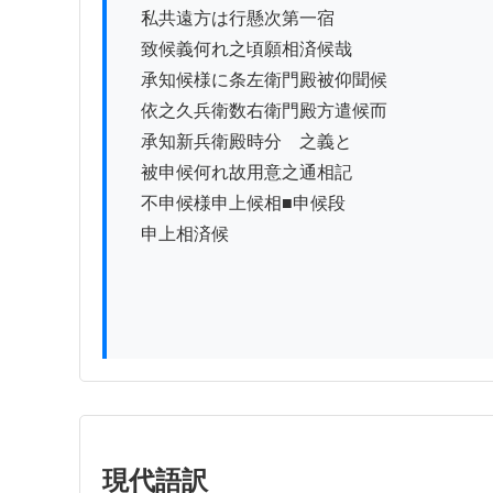
　私共遠方は行懸次第一宿

　致候義何れ之頃願相済候哉

　承知候様に条左衛門殿被仰聞候

　依之久兵衛数右衛門殿方遣候而

　承知新兵衛殿時分ゟ之義と

　被申候何れ故用意之通相記

　不申候様申上候相■申候段

　申上相済候

現代語訳