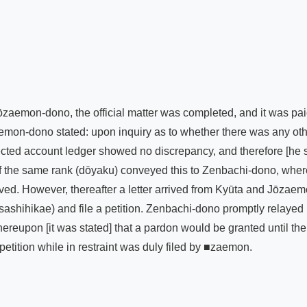
ōzaemon-dono, the official matter was completed, and it was pa
emon-dono stated: upon inquiry as to whether there was any other 
rected account ledger showed no discrepancy, and therefore [he s
s of the same rank (dōyaku) conveyed this to Zenbachi-dono, 
ed. However, thereafter a letter arrived from Kyūta and Jōzaemon 
sashihikae) and file a petition. Zenbachi-dono promptly relayed [t
 Thereupon [it was stated] that a pardon would be granted until th
tition while in restraint was duly filed by ■zaemon.
