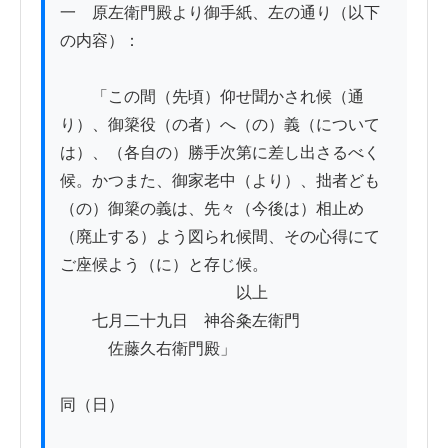
一　原左衛門殿より御手紙、左の通り（以下
の内容）：

　　「この間（先頃）仰せ聞かされ候（通
り）、御簗役（の者）へ（の）義（について
は）、（各自の）勝手次第に差し出さるべく
候。かつまた、御家老中（より）、拙者ども
（の）御簗の義は、先々（今後は）相止め
（廃止する）よう図られ候間、その心得にて
ご座候よう（に）と存じ候。

　　　　　　　　　　　以上

　　七月二十九日　神谷粂左衛門

　　　佐藤久右衛門殿」

同（日）
