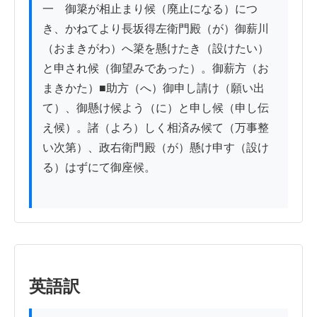
一　御簗が相止まり候（廃止になる）につ
き、かねてより長坂得左衛門殿（が）御薪川
（おまきがわ）へ簗を懸けたき（設けたい）
と申され候（御望みであった）。御薪方（お
まきかた）■助方（へ）御申し請け（願い出
て）、御懸け候よう（に）と申し候（申し伝
え候）。諸（よろ）しく相済み候て（万事整
い次第）、政右衛門殿（が）懸け申す（設け
る）はずにて御座候。

英語訳