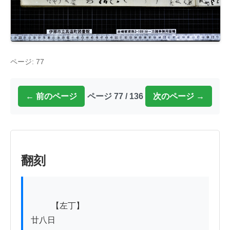
ページ: 77
← 前のページ
ページ 77 / 136
次のページ →
翻刻
          【左丁】

廿八日
