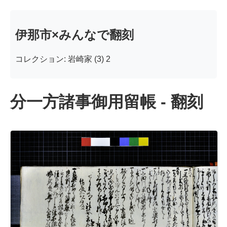
伊那市×みんなで翻刻
コレクション: 岩崎家 (3) 2
分一方諸事御用留帳 - 翻刻