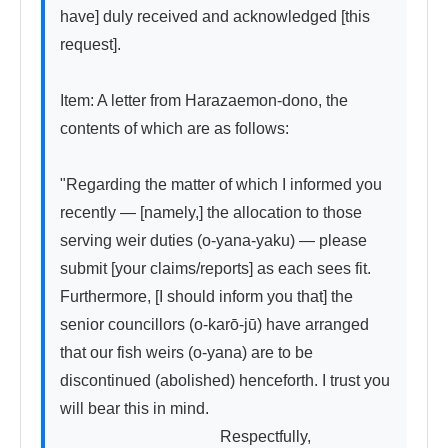
have] duly received and acknowledged [this 
request].

Item: A letter from Harazaemon-dono, the 
contents of which are as follows:

"Regarding the matter of which I informed you 
recently — [namely,] the allocation to those 
serving weir duties (o-yana-yaku) — please 
submit [your claims/reports] as each sees fit. 
Furthermore, [I should inform you that] the 
senior councillors (o-karō-jū) have arranged 
that our fish weirs (o-yana) are to be 
discontinued (abolished) henceforth. I trust you 
will bear this in mind.

　　　　　　　　　　Respectfully,
