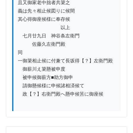
且又御家老中拙者共簗之

義は先々相止候図りに候間

其心得御座候様に奉存候

　　　　　　　　　以上

　七月廿九日　神谷条左衛門

　　　佐藤久左衛門殿

同

一御簗相止候に付兼て長坂得【？】左衛門殿

　御薪川え簗懸被申度

　被申候御薪方■助方御申

　請御懸候様に申候諸相済候て

　政【？】右衛門殿へ懸申候筈に御座候
