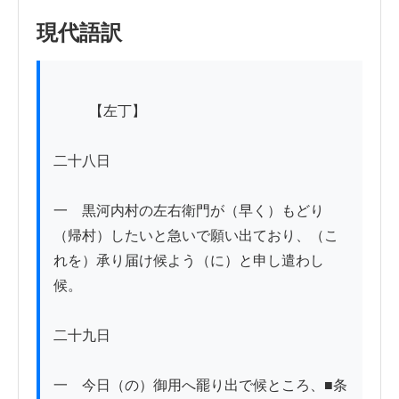
現代語訳
          【左丁】

二十八日

一　黒河内村の左右衛門が（早く）もどり
（帰村）したいと急いで願い出ており、（こ
れを）承り届け候よう（に）と申し遣わし
候。

二十九日

一　今日（の）御用へ罷り出で候ところ、■条