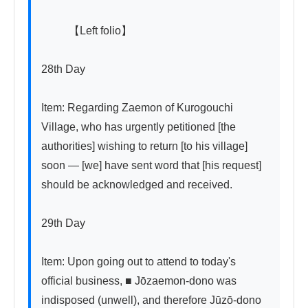
          【Left folio】

28th Day

Item: Regarding Zaemon of Kurogouchi 
Village, who has urgently petitioned [the 
authorities] wishing to return [to his village] 
soon — [we] have sent word that [his request] 
should be acknowledged and received.

29th Day

Item: Upon going out to attend to today's 
official business, ■ Jōzaemon-dono was 
indisposed (unwell), and therefore Jūzō-dono 