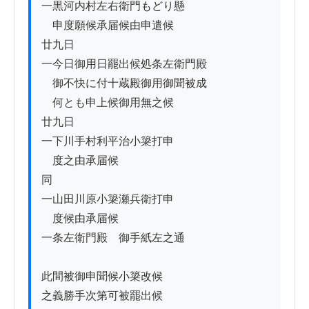
一黒河内村左右衛門もどり懸

　申度願候承届候由申遣候

廿九日

一今日御用日罷出候処条左衛門殿

　御不快に付十蔵殿御用御聞被成

　何とも申上候御用無之候

廿九日

一下川手村利平治小簗打申

　度之由承届候

同

一山田川原小簗瀬兵衛打申

　度候由承届候

一条左衛門殿ゟ御手紙左之通

此間被御申聞候小簗改候

之義勝手次第可被罷出候
