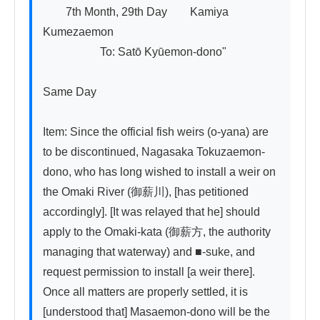
　　7th Month, 29th Day　　Kamiya 
Kumezaemon

　　　　　To: Satō Kyūemon-dono"

Same Day

Item: Since the official fish weirs (o-yana) are 
to be discontinued, Nagasaka Tokuzaemon-
dono, who has long wished to install a weir on 
the Omaki River (御薪川), [has petitioned 
accordingly]. [It was relayed that he] should 
apply to the Omaki-kata (御薪方, the authority 
managing that waterway) and ■-suke, and 
request permission to install [a weir there]. 
Once all matters are properly settled, it is 
[understood that] Masaemon-dono will be the 