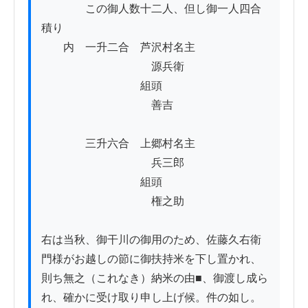
　　　　この御人数十二人、但し御一人四合
積り

　　内　一升二合　芦沢村名主

　　　　　　　　　　源兵衛

　　　　　　　　　組頭

　　　　　　　　　　善吉

　　　　三升六合　上郷村名主

　　　　　　　　　　兵三郎

　　　　　　　　　組頭

　　　　　　　　　　権之助

右は当秋、御干川の御用のため、佐藤久右衛
門様がお越しの節に御扶持米を下し置かれ、
則ち無之（これなき）納米の由■、御渡し成ら
れ、確かに受け取り申し上げ候。件の如し。
