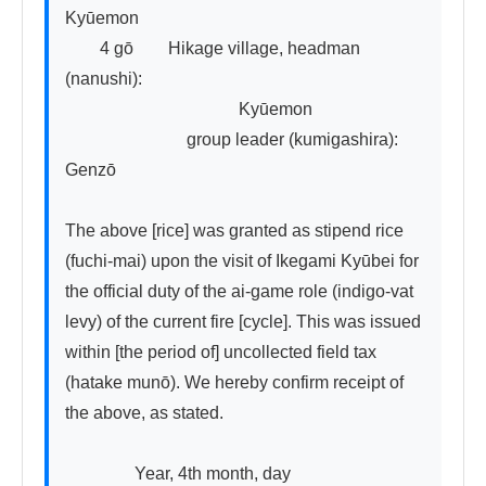
Kyūemon

　　4 gō　　Hikage village, headman 
(nanushi):

　　　　　　　　　　Kyūemon

　　　　　　　group leader (kumigashira): 
Genzō

The above [rice] was granted as stipend rice 
(fuchi-mai) upon the visit of Ikegami Kyūbei for 
the official duty of the ai-game role (indigo-vat 
levy) of the current fire [cycle]. This was issued 
within [the period of] uncollected field tax 
(hatake munō). We hereby confirm receipt of 
the above, as stated.

　　　　Year, 4th month, day
