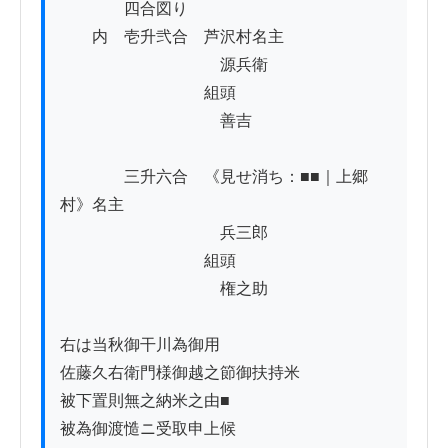
　　　　四合図り

　　内　壱升弐合　芦沢村名主

　　　　　　　　　　源兵衛

　　　　　　　　　組頭

　　　　　　　　　　善吉　

　　　　三升六合　《見せ消ち：■■｜上郷
村》名主

　　　　　　　　　　兵三郎

　　　　　　　　　組頭

　　　　　　　　　　権之助　　　　

右は当秋御干川為御用

佐藤久右衛門様御越之節御扶持米

被下置則無之納米之由■

被為御渡慥ニ受取申上候
