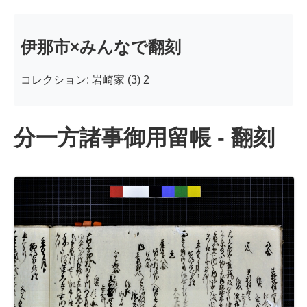
伊那市×みんなで翻刻
コレクション: 岩崎家 (3) 2
分一方諸事御用留帳 - 翻刻