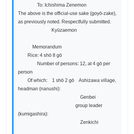
　　　　To: Ichishima Zenemon

The above is the official-use sake (goyō-zake), 
as previously noted. Respectfully submitted.

　　　　　　　Kyūzaemon

　　　Memorandum

　　Rice: 4 shō 8 gō

　　　　Number of persons: 12, at 4 gō per 
person

　　Of which:　1 shō 2 gō　Ashizawa village, 
headman (nanushi):

　　　　　　　　　　　　　Genbei

　　　　　　　　　　　　group leader 
(kumigashira):

　　　　　　　　　　　　　Zenkichi
