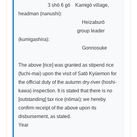
　　　　　　3 shō 6 gō　Kamigō village, 
headman (nanushi):

　　　　　　　　　　　　　Heizaburō

　　　　　　　　　　　　group leader 
(kumigashira):

　　　　　　　　　　　　　Gonnosuke

The above [rice] was granted as stipend rice 
(fuchi-mai) upon the visit of Satō Kyūemon for 
the official duty of the autumn dry-river (hoshi-
kawa) inspection. It is stated that there is no 
[outstanding] tax rice (nōmai); we hereby 
confirm receipt of the above upon its 
disbursement, as stated.

Year
