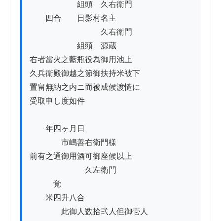
　　　　　　組頭　久右衛門

　　四合　　日影村名主

　　　　　　　　　久右衛門

　　　　　　組頭　源蔵

右者當火之藍瓶役為御用池上

久兵衛殿御越之節御扶持米被下

置畠無納之内ニ而被成候渡慥に

受取申し度如件

　　年四ヶ月日

　　　　市嶋善右衛門様

前有之通御用酒可御座候以上

　　　　　　　久左衛門

　　　覚

　　米四升八合

　　　　此御人数拾弐人但御壱人
