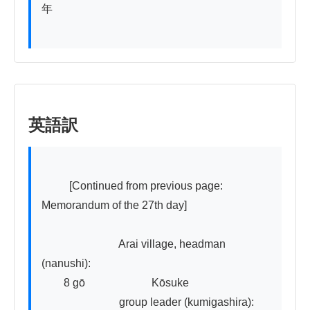
年

英語訳
          [Continued from previous page: 
Memorandum of the 27th day]

　　　　　　　Arai village, headman 
(nanushi):

　　8 gō　　　　　　Kōsuke

　　　　　　　group leader (kumigashira): 