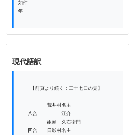
如件

年

現代語訳
          【前頁より続く：二十七日の覚】

　　　　　　荒井村名主

　　八合　　　　　江介

　　　　　　組頭　久右衛門

　　四合　　日影村名主
