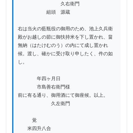
　　　　　　　　　久右衛門

　　　　　　組頭　源蔵

右は当火の藍瓶役の御用のため、池上久兵衛
殿がお越しの節に御扶持米を下し置かれ、畠
無納（はたけむのう）の内にて成し置かれ
候。渡し、確かに受け取り申したく、件の如
し。

　　　　年四ヶ月日

　　　　市島善右衛門様

前に有る通り、御用酒にて御座候。以上。

　　　　　　　久左衛門

　　　覚

　　米四升八合
