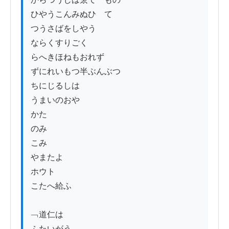
ひやうこんみぬひ　て

つうさばをしやう

ならくすりごく

らへきほねもおれず

ずにれいもつ半ぶんぶつ

ちにじるしは

うまいのおや

かた

のみ

こみ

やまたよ

ホウト

こたへ給ふ

﹁道仁は

ふたいがう
