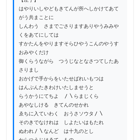
はやりいしやどもきてんが所へしかけてあて
がう共まことに

しんわう　さまでごさりますありやうみみや
くをあてにしては

すかたんをやりますそらひやうこんのやうす
おみやくだけ

御くらうながら　つうじなとなさつてしたあ
さりまし

おかげで手からをいたせばれいもつは

はんぶんたきわけいたしませうと

らうかうにてちよ　〳〵らまじくら

あやなしける　きてんのせかれ

ゑちに入ていわく　おうさソウタ〳〵

そのきでなけれは　しよたいはもたれ

ぬわれ〳〵なんど　は十九のとし

からつうじはゑて　もの
