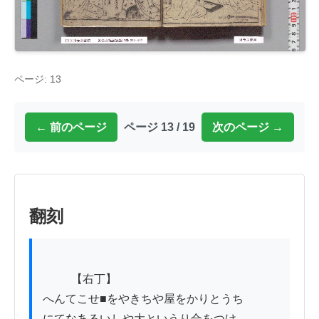
ページ: 13
← 前のページ
ページ 13 / 19
次のページ →
翻刻
          【右丁】

へんてこせ■をやきちや屋をかりとうち

にてなあるいしや大というり合をつけ
