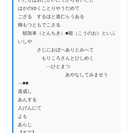
はかのゆくことりやうだめて

ござる　するほと道仁らうある

御もつともでこさる

　頓加来（とんちき）■能（こうのお）といふ
いしや

　　　　さじにおぼへありとみへて

　　　　　もりころさんとひしめく

　　　　　　﹁ひとまつ

　　　　　　　　　　あやなしてみませう

﹁■■

道成し

あんする

人げんにて

よも

あらじ

【左丁】
