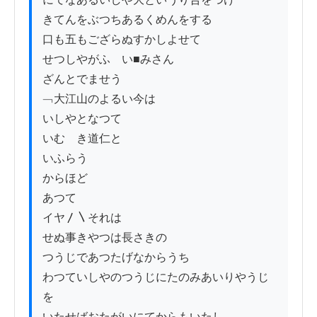
きてんをぶつちあるくめんをする

口も五もござらぬすかしよせて

せつしやがふゝい■みさん

ざんとでませう

﹁大江山のよるい今は

いしやとなつて

いむゝき道仁と

いふらう

からほど

あつて

イヤ〳〵それは

せぬ事きやつは長さきの

つうじであつたげなからうち

わつていしやのつうじにたのみあいりやうじ
を

いたせばおたがいにてからもいたし
