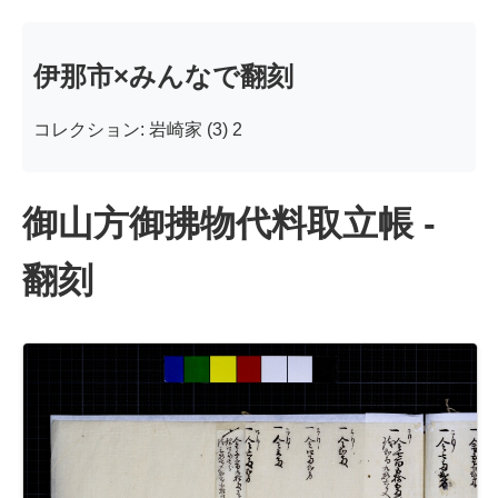
伊那市×みんなで翻刻
コレクション: 岩崎家 (3) 2
御山方御拂物代料取立帳 -
翻刻