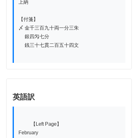
上納

【付箋】

〆 金千三百九十両一分三朱

　 銀四匁七分

　 銭三十七貫二百五十四文

英語訳
          【Left Page】

February
