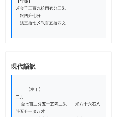
【付箋】

〆金千三百九拾両壱分三朱

　銀四升七分

　銭三拾七〆弐百五拾四文

現代語訳
          【左丁】

二月

一 金七百二分五十五両二朱　　米八十六石八
斗五升一タ八才
