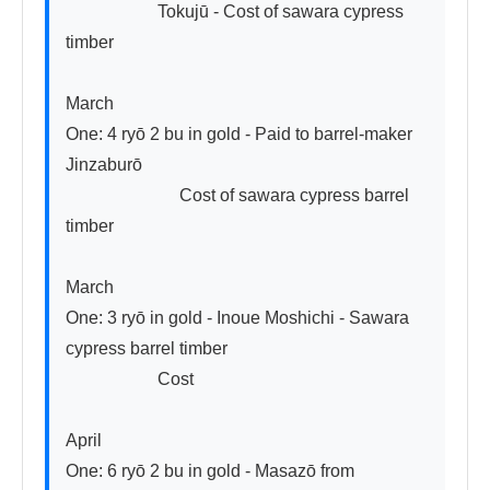
                     Tokujū - Cost of sawara cypress 
timber

March

One: 4 ryō 2 bu in gold - Paid to barrel-maker 
Jinzaburō

                          Cost of sawara cypress barrel 
timber

March

One: 3 ryō in gold - Inoue Moshichi - Sawara 
cypress barrel timber

                     Cost

April

One: 6 ryō 2 bu in gold - Masazō from 