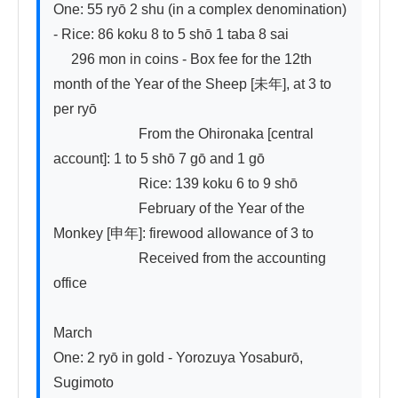
One: 55 ryō 2 shu (in a complex denomination) 
- Rice: 86 koku 8 to 5 shō 1 taba 8 sai

     296 mon in coins - Box fee for the 12th 
month of the Year of the Sheep [未年], at 3 to 
per ryō

                        From the Ohironaka [central 
account]: 1 to 5 shō 7 gō and 1 gō

                        Rice: 139 koku 6 to 9 shō

                        February of the Year of the 
Monkey [申年]: firewood allowance of 3 to

                        Received from the accounting 
office

March

One: 2 ryō in gold - Yorozuya Yosaburō, 
Sugimoto
