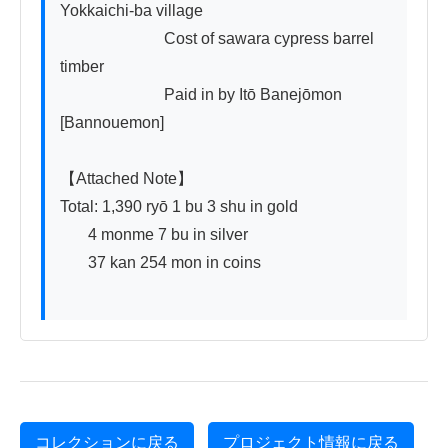
Yokkaichi-ba village

                          Cost of sawara cypress barrel 
timber

                          Paid in by Itō Banejōmon 
[Bannouemon]

【Attached Note】

Total: 1,390 ryō 1 bu 3 shu in gold

       4 monme 7 bu in silver

       37 kan 254 mon in coins

コレクションに戻る
プロジェクト情報に戻る