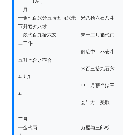
          【左丁】

二月

一金七百弐分五拾五両弐朱　米八拾六石八斗
五升壱タ八才

　銭弐百九拾六文　　　　　未十二月箱代両
ニ三斗

　　　　　　　　　　　　　御広中ゟハ壱斗
五升七合と壱合

　　　　　　　　　　　　　米百三拾九石六
斗九升

　　　　　　　　　　　　　申二月薪当は三
斗

　　　　　　　　　　　　　会計方ゟ受取

三月

一金弐両　　　　　　　　　万屋与三郎杉