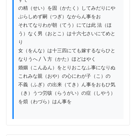
の精（せい）を固（かたく）してみだりにや
ぶらしめず嗣（つぎ）なからん事をお

それてなりわが朝（てう）にては此 法（ほ
う）なく男（おとこ）は十六七さいにてめと
り

女（をんな）は十三四にても嫁するならひと
なりうへ〳〵方（かた）ほどはやく

婚姻（こんゐん）をとりおこなふ事になりぬ
これみな親（おや）の心にわが子（こ）の

不義（ふぎ）の出来（てき）ん事をおもひ気
（き）うつ労咳（らうがい）の症（しやう）
を煩（わづら）はん事を
