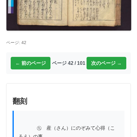
ページ: 42
← 前のページ
ページ 42 / 101
次のページ →
翻刻
           　㊈　産（さん）にのぞみて心得（こゝ
ろえ）の事
