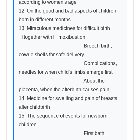
according to women's age

12. On the good and bad aspects of children 
born in different months

13. Miraculous medicines for difficult birth 
《together with》 moxibustion

　　　　　　　　　　　　　Breech birth, 
cowrie shells for safe delivery

　　　　　　　　　　　　　Complications, 
needles for when child's limbs emerge first

　　　　　　　　　　　　　About the 
placenta, when the afterbirth causes pain

14. Medicine for swelling and pain of breasts 
after childbirth

15. The sequence of events for newborn 
children

　　　　　　　　　　　　　First bath, 