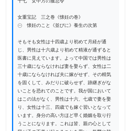
十七　女中方の服忌令

女重宝記　三之巻《懐妊の巻》

㊀　懐妊のこと《並びに》養生の次第

そもそも女性は十四歳より初めて月経が通
じ、男性は十六歳より初めて精液が通ずると
医書に見えています。よって中国では男性は
三十歳にならなければ妻を娶らず、女性は二
十歳にならなければ夫に嫁がせず、その精気
を固くして、みだりに破らせず、跡継ぎがな
いことを恐れてのことです。我が国において
はこの法がなく、男性は十六、七歳で妻を娶
り、女性は十三、四歳でも嫁ぐ習いとなって
います。身分の高い方ほど早く婚姻を取り行
うことになります。これは皆、親の心として