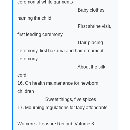
ceremonial white garments

　　　　　　　　　　　　　Baby clothes, 
naming the child

　　　　　　　　　　　　　First shrine visit, 
first feeding ceremony

　　　　　　　　　　　　　Hair-placing 
ceremony, first hakama and hair ornament 
ceremony

　　　　　　　　　　　　　About the silk 
cord

16. On health maintenance for newborn 
children

　　　　　　Sweet things, five spices

17. Mourning regulations for lady attendants

Women's Treasure Record, Volume 3 