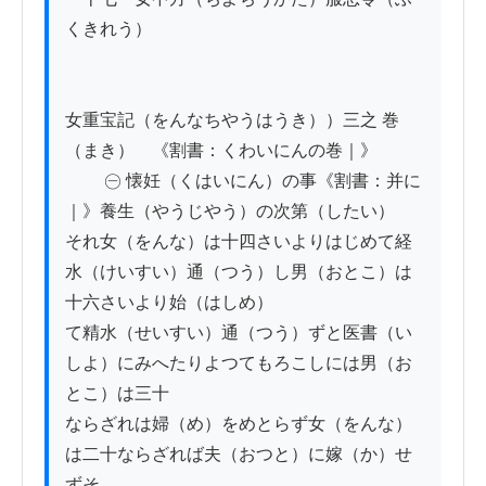
くきれう）

女重宝記（をんなちやうはうき））三之 巻
（まき）　《割書：くわいにんの巻｜》

　　 ㊀ 懐妊（くはいにん）の事《割書：并に
｜》養生（やうじやう）の次第（したい）

それ女（をんな）は十四さいよりはじめて経
水（けいすい）通（つう）し男（おとこ）は
十六さいより始（はしめ）

て精水（せいすい）通（つう）ずと医書（い
しよ）にみへたりよつてもろこしには男（お
とこ）は三十

ならざれは婦（め）をめとらず女（をんな）
は二十ならざれば夫（おつと）に嫁（か）せ
ずそ
