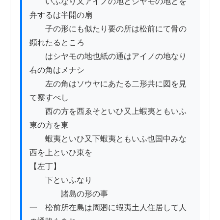
　　いふなり又アイノの地とシヤモの地とを
弁するは半開の扇

　　子の形にも似たり要の所は松前にて骨の
顕れたるところ

　　はシヤモの地也紙の通はアイノの地なり
右の角はメナシ

　　左の角はソウヤにあたる二形共に図を見
て察すべし

　　西の方を西ゑそといひ又上蝦夷ともいふ
東の方を東

　　蝦夷といひ又下蝦夷ともいふ也国中みな
西を上といひ東を

【左丁】

　　下といふなり

　　　　諸島の形の事

一　松前所在島は周廻に蝦夷土人住居して人