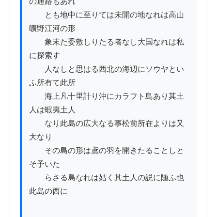
の通路もあれ

　　とも地中に至りては未開の地なれは高山
曠野江河の形

　　象末た委敷しりたる者なし大国なれは私
に探索す

　　人なしと思はる西北の海辺にソウヤとい
ふ所有て此所ゟ

　　海上凡十里計り沖にカラフト島あり其土
人は蝦夷土人

　　なり此島の広大なる事松前所在よりは又
大なり

　　その島の形は鳶の羽を開きたることしと
そ予いた

　　らさる島なれは姑く其土人の説に随ふ也
此島の西に
