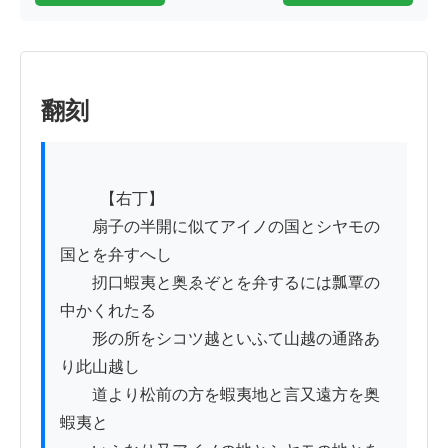
翻刻
          【右丁】

　　扇子の半開に似てアイノの国とシヤモの
国とを弁すへし

　　扨口蝦夷と奥ゑぞとを弁するには瓢覃の
中かくれたる

　　形の所をシコツ越といふて山越の通路あ
り此山越し

　　道より松前の方を蝦夷地と言又遠方を奥
蝦夷と
