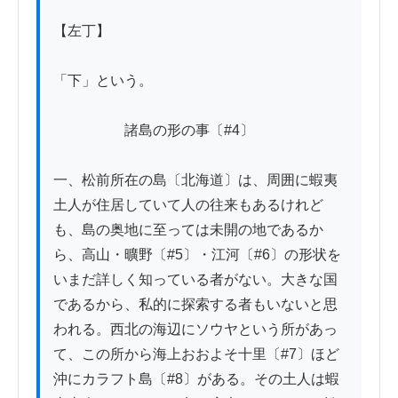
【左丁】

「下」という。

　　　　　諸島の形の事〔#4〕

一、松前所在の島〔北海道〕は、周囲に蝦夷
土人が住居していて人の往来もあるけれど
も、島の奥地に至っては未開の地であるか
ら、高山・曠野〔#5〕・江河〔#6〕の形状を
いまだ詳しく知っている者がない。大きな国
であるから、私的に探索する者もいないと思
われる。西北の海辺にソウヤという所があっ
て、この所から海上おおよそ十里〔#7〕ほど
沖にカラフト島〔#8〕がある。その土人は蝦