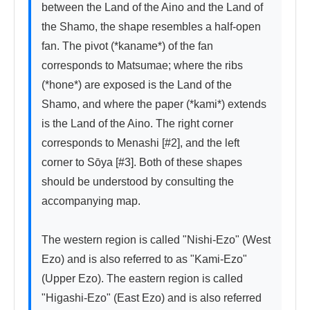
between the Land of the Aino and the Land of 
the Shamo, the shape resembles a half-open 
fan. The pivot (*kaname*) of the fan 
corresponds to Matsumae; where the ribs 
(*hone*) are exposed is the Land of the 
Shamo, and where the paper (*kami*) extends 
is the Land of the Aino. The right corner 
corresponds to Menashi [#2], and the left 
corner to Sōya [#3]. Both of these shapes 
should be understood by consulting the 
accompanying map.

The western region is called "Nishi-Ezo" (West 
Ezo) and is also referred to as "Kami-Ezo" 
(Upper Ezo). The eastern region is called 
"Higashi-Ezo" (East Ezo) and is also referred 