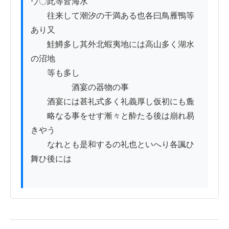
ウ〇此等皆海水

　　往来して潮汐の干満ある也各曰鳥雁鴨等
あり又

　　鮭鱒多し其外北蝦夷地には高山多く湖水
の沼地

　　等も多し

　　　　　酒宴の器物の事

　　酒宴には甚礼式多く礼義厚し仮初にも麁

　　略なる事をせす漸々と酔たる後は崩れ易
きやう

　　なれとも是和するの礼也といへり各諷ひ
舞ひ後には
