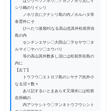
　　はシリベツノホリ〇アカンノホリ次にイ
シリ嶋のリイシリ

　　ノホリ次にクナシリ島の内ノホルハタ等
各雲外にそ

　　ひへたつ浚嶺#1なる高山也其外松前所在
島の内

　　センチンエサシ〇大田山〇ヲセヤウ〇タ
ルマイ〇ヤハツ〇エウバリ

　　等の高山其外数多し沼には松前所在島の
内に

【左丁】

　　トウフウ〇エトロフ島のシヤナア此外小
なる沼々数々

　　あり記するいとまあらす又湖水には松前
在所嶋の

　　内アツケシトウ〇ヲンネトウフウシント