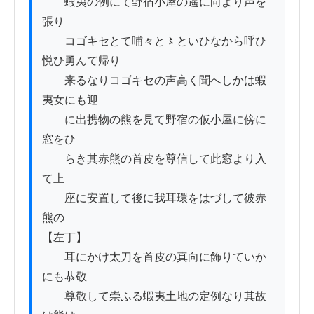
　　蝦夷の例にて野宿小屋の遥に向より声を
張り

　　コゴキセとて哺々と〻といひなから呼ひ
悦ひ勇んて帰り

　　来るなりコゴキセの声高く聞へしかは蝦
夷女にも迎

　　に出携物の熊を見て野宿の仮小屋に傍に
窓をひ

　　らき其赤熊の首皮を尊信して此窓より入
て上

　　座に安置して後に我耳環をはづして彼赤
熊の

【左丁】

　　耳にかけ太刀を首皮の真向に飾りていか
にも恭敬

　　尊敬して崇ふる蝦夷土地の定例なり其故