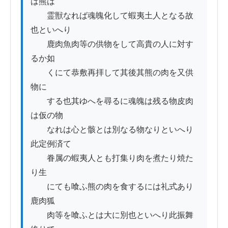
は熊は

　　霊獣なれば魂魄化して蝦夷土人となる故
也といへり

　　鹿肉魚肉等の供物をして高貴の人に対す
るか如

　　くにて恭敷再拝して其後其熊の肉を又供
物に

　　する也其ゆへを尋るに魂魄は残る物皮肉
は仮の物

　　なれは心と骸とは別なる物なりといへり
此定例済て

　　眷属の蝦夷人とも打集り肉を煮たり焼た
り生

　　にても喰ふ熊の肉を食するには礼式あり
鹿肉狐

　　肉等を喰ふとは大に別也といへり此振舞