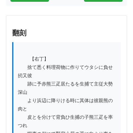
翻刻
          【右丁】

　　捨て悉く料理荷物に作りてウタシに負せ
扨又彼

　　跡に予赤熊三疋居たるを生捕て主従大勢
深山

　　より浜辺に降りける時に其体は彼親熊の
肉と

　　皮とを分けて背負ひ生捕の子熊三疋を率
つれ
