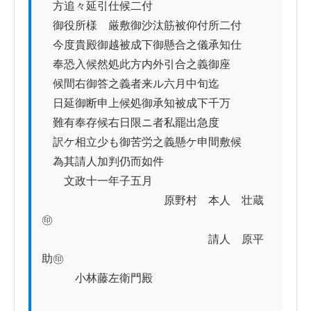
　方追々延引仕候二付

　御役所様ゟ厳敷御沙汰筋被仰付所二付

　今度貴殿御越被成下御懸合之儀承知仕

　奉恐入候然処此方内外引合之義御座

　候間右御答之義者来ル六月中旬迄

　日延御断申上候処御承知被成下千万

　難有奉存候右日限ニ者私罷出急度

　訳ケ相立少も御苦労之義懸ケ申間敷候

　為其請人加判仍而如件

　　文政十一年子五月

　　　　　　　　　　　原野村　本人　壮蔵
㊞

　　　　　　　　　　　　　　　請人　原平
助㊞

　　　小林藤左衛門殿
