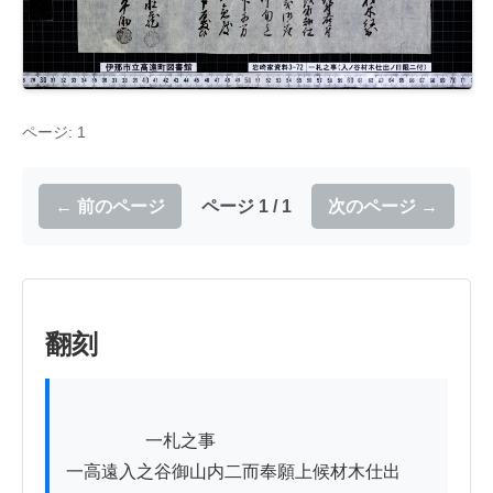
ページ: 1
← 前のページ
ページ 1 / 1
次のページ →
翻刻
          　　一札之事

一高遠入之谷御山内二而奉願上候材木仕出
