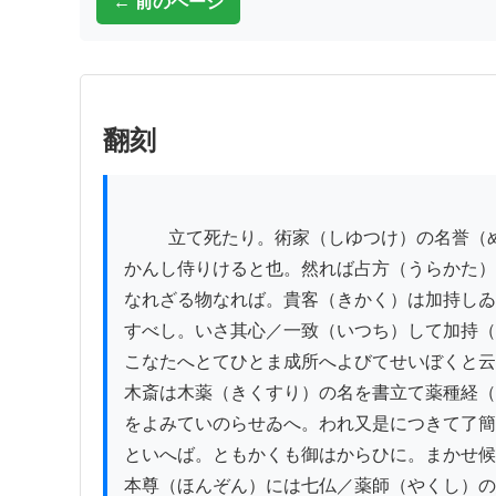
← 前のページ
翻刻
          立て死たり。術家（しゆつけ）の名誉（めいよ）是也とて。三人共に。都鄙（とひ）に

かんし侍りけると也。然れば占方（うらかた）
なれざる物なれば。貴客（きかく）は加持しゐ
すべし。いさ其心／一致（いつち）して加持（
こなたへとてひとま成所へよびてせいぼくと云
木斎は木薬（きくすり）の名を書立て薬種経（
をよみていのらせゐへ。われ又是につきて了簡
といへば。ともかくも御はからひに。まかせ候
本尊（ほんぞん）には七仏／薬師（やくし）の