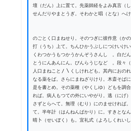
壇（だん）上に置て。先薬師経をよみ真言（し
せんだりやまとうぎ。そわかと唱（とな）へけ
のごとく口まねせり。そのつぎに彼作意（かの
打（うち）上て。ちんひかうぶしにつけいけい
くわつかうもつかうかんぞうさんしゝ。白だん
とうにんあんにん。びんらうじなどゝ。段々（
人口まねこと〳〵くしけれども。其内におのれ
なる薬をば。さらにまねざりけり。木斎そばに
是を書とめ。その薬種（やくしゆ）どもを調合
れば。病人もつての外にいやがり。逃（にげ）
さずとらへて。無理（むり）にのませければ。
て。半年計（はんねんばかり）に。すきとなん
晴卜（せいぼく）も。宜礼式（よろしくれいし