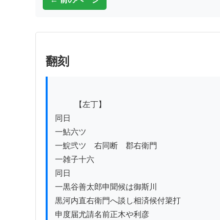
翻刻
          【左丁】

同日

一鮎六ツ

一鯇弐ツ　右同断　郡右衛門

一雑子十六

同日

一黒谷善太郎申聞候は御斯川

黒河内直右衛門へ談し相済候付簗打

申度届尤請名前正木や利彦
