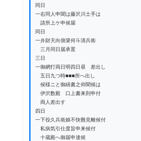
同日

一右同人申聞は藤沢川土手は

　請所上ケ申候届

同日

一弁財天向側簗何斗清兵衛

　三月同日届承置

三日

一御網打両日明四日昼ゟ差出し

　五日九つ時■■■所へ出し

　候様ニと御繕書之仰聞候は

　伊沢数殿ゟ口上書来則申付

　両人差出す

四日

一下役久兵衛娘不快難見離候付

　私病気引仕度旨申来候付

　十蔵殿へ御届申達候
