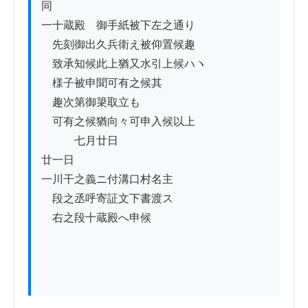
同

一十蔵殿ゟ御手紙被下左之通り

　先刻御出久兵衛え被仰置候趣

　致承知候此上猶又水引上候ハヽ

　様子被申聞可有之候其　

　趣次第御簗取立も

　可有之候猶向々可申入候以上

　　　七月廿日

廿一日

一川干之義ニ付溝口村名主

　段之丞呼寄証文下書渡ス

　右之段十蔵殿へ申候
