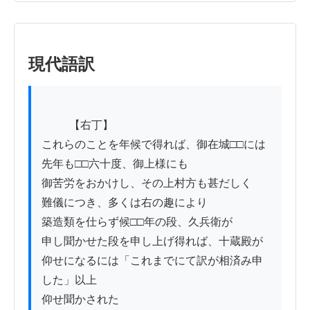
現代語訳
          【右丁】

これらのことを年候で得れば、御在城□□には

先年も□□六十度、御上様にも

御苦労をおかけし、その上村方も甚だしく

難儀につき、多くは右の趣により

築造類を仕らず候□□年の段、久兵衛が

申し聞かせた段を申し上げ得れば、十蔵殿が

仰せになるには「これまでにて訳が相済み申
した」以上

仰せ聞かされた
