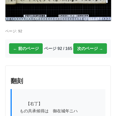
ページ: 92
← 前のページ
ページ 92 / 165
次のページ →
翻刻
          【右丁】

　もの共承候得は　御在城年ニハ
