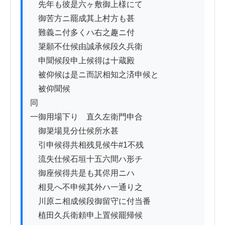
　先年も彼是六ヶ敷御上様にて

　御苦方ニ罷成其上村方も甚

　難義ニ付多くハ右之趣ニ付

　簗願不仕候由誠承候段久兵衛

　申聞候段申上候得は十蔵殿

　被仰候は是ニ而訳相知之済申候と

　被仰聞候

同

一御用場下りゟ直久左衛門申合

　御簗場見分仕候所水甚

　引申候得共相残見候牛#1不残

　流失仕候石垣十五六間ハ形チ

　御座候得共是も其侭用ニハ

　相見へ不申候其外ハ一通り之

　川原ニ相成候段御留守に付当番

　植田久兵衛頼申上置候罷帰候
