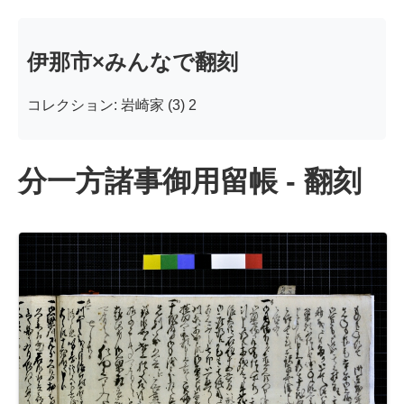
伊那市×みんなで翻刻
コレクション: 岩崎家 (3) 2
分一方諸事御用留帳 - 翻刻