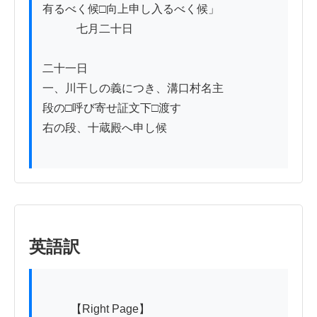
有るべく候□向上申し入るべく候」

　　　七月二十日

二十一日

一、川干しの義につき、溝口村名主

段の□呼び寄せ証文下□渡す

右の段、十蔵殿へ申し候

英語訳
          【Right Page】
