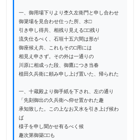
一、御用場下りより杢久左衛門と申し合わせ

御簗場を見合わせ仕った所、水□

引き申し得共、相残り見える□□残り

流失仕るべく、石垣十五六間は形が

御座候え共、これもその□用には

相見え申さず。その外は一通りの

川原に相成った段、御鷹につき当春

植田久兵衛に頼み申し上げ置いた、帰られた

一、十蔵殿より御手紙を下され、左の通り

「先刻御出の久兵衛へ仰せ置かれた趣

承知致した。この上なお又水を引き上げ候わ
ば

様子を申し聞かせ有るべく候

趣次第御築□□も
