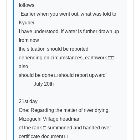
follows

"Earlier when you went out, what was told to 
Kyūbei

I have understood. If water is further drawn up 
from now

the situation should be reported

depending on circumstances, earthwork □□ 
also

should be done □ should report upward"

　　　July 20th

21st day

One: Regarding the matter of river drying, 
Mizoguchi Village headman

of the rank □ summoned and handed over 
certificate document □
