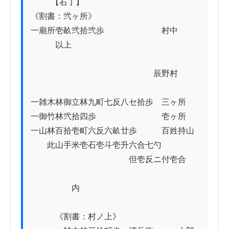
          【右丁】

《割書：弐ヶ所》

一廟所壱畝弐拾弐歩　　　　　　　村中

　　　以上

　　　　　　　　　　　　　　　辰野村

一雑木林御立林九町七反八セ拾歩　三ヶ所

一御竹林弐拾四歩　　　　　　　　壱ヶ所

一山林百拾壱町六反六畝廿歩　　　百姓持山

　　此山手米壱石壱斗壱升六合七勺

　　　　　　　　　　　　但壱反ニ付壱合

　　　　　内

　　　《割書：村ノ上》
