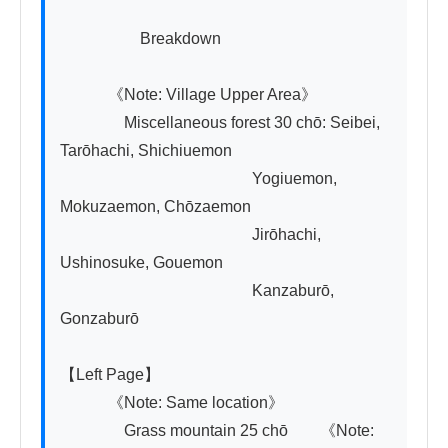
　　　　　Breakdown

　　　《Note: Village Upper Area》

　　　　Miscellaneous forest 30 chō: Seibei, 
Tarōhachi, Shichiuemon

　　　　　　　　　　　　Yogiuemon, 
Mokuzaemon, Chōzaemon

　　　　　　　　　　　　Jirōhachi, 
Ushinosuke, Gouemon

　　　　　　　　　　　　Kanzaburō, 
Gonzaburō

【Left Page】

　　　《Note: Same location》

　　　　Grass mountain 25 chō　　《Note: 