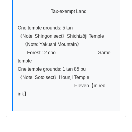
　　　　　　　Tax-exempt Land

One temple grounds: 5 tan　　　　　　　
《Note: Shingon sect》Shichizōji Temple

　《Note: Yakushi Mountain》

　　Forest 12 chō　　　　　　　　　Same 
temple

One temple grounds: 1 tan 85 bu　　　　　
《Note: Sōtō sect》Hōunji Temple

　　　　　　　　　　　　Eleven【in red 
ink】
