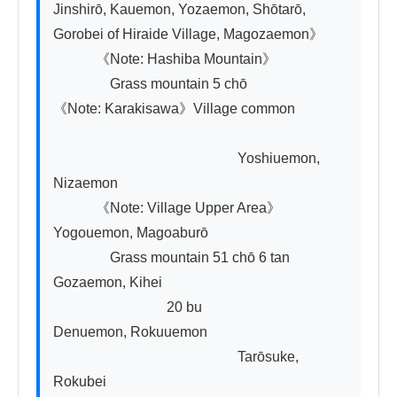
Jinshirō, Kauemon, Yozaemon, Shōtarō, 
Gorobei of Hiraide Village, Magozaemon》

　　　《Note: Hashiba Mountain》

　　　　Grass mountain 5 chō　　　　　
《Note: Karakisawa》Village common

　　　　　　　　　　　　　Yoshiuemon, 
Nizaemon

　　　《Note: Village Upper Area》　　　
Yogouemon, Magoaburō

　　　　Grass mountain 51 chō 6 tan　　
Gozaemon, Kihei

　　　　　　　　20 bu　　　　　　
Denuemon, Rokuuemon

　　　　　　　　　　　　　Tarōsuke, 
Rokubei
