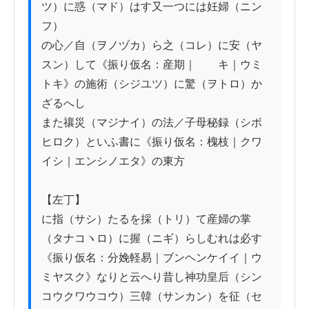
ツ）に惑（マド）はす又一つには妊婦（ニン
フ）

の心／自（ヲノヅカ）ら之（コレ）に安（ヤ
スン）して《振り仮名：産期｜　　キ｜ウミ
トキ》の施術（シジユツ）に驚（ヲトロ）か
ざるへし

また禳災（マジナイ）の法／子母秘録（シボ
ヒロク）といふ書に《振り仮名：槐枝｜クワ
イシ｜エンシノエタ》の東方

【左丁】

に指（サシ）たるを採（トリ）て産婦の掌
（タナコヽロ）に握（ニギ）らしむれは必す

《振り仮名：分娩軽易｜ブンヘンケイイ｜ウ
ミヤスク》なりと云へり昔し神功皇后（シン
コウクワウコウ）三韓（サンカン）を征（セ