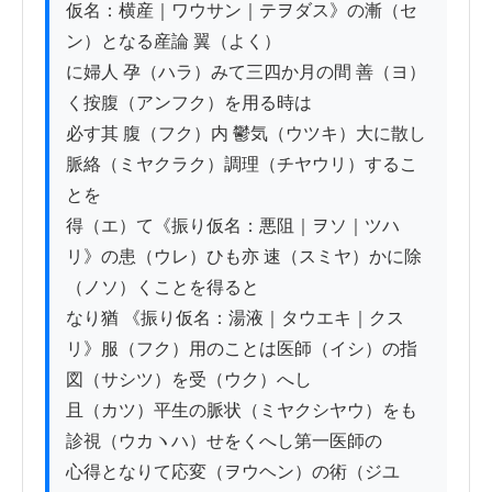
仮名：横産｜ワウサン｜テヲダス》の漸（セ
ン）となる産論 翼（よく）

に婦人 孕（ハラ）みて三四か月の間 善（ヨ）
く按腹（アンフク）を用る時は

必す其 腹（フク）内 鬱気（ウツキ）大に散し
脈絡（ミヤクラク）調理（チヤウリ）するこ
とを

得（エ）て《振り仮名：悪阻｜ヲソ｜ツハ
リ》の患（ウレ）ひも亦 速（スミヤ）かに除
（ノソ）くことを得ると

なり猶 《振り仮名：湯液｜タウエキ｜クス
リ》服（フク）用のことは医師（イシ）の指
図（サシツ）を受（ウク）へし

且（カツ）平生の脈状（ミヤクシヤウ）をも
診視（ウカヽハ）せをくへし第一医師の

心得となりて応変（ヲウヘン）の術（ジユ