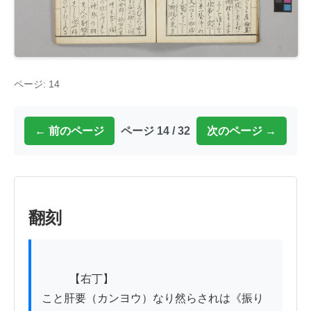
ページ: 14
← 前のページ
ページ 14 / 32
次のページ →
翻刻
          【右丁】

こと肝要（カンヨウ）なり然らされは《振り