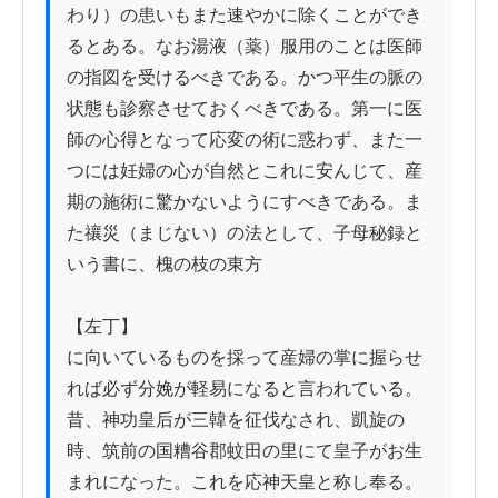
わり）の患いもまた速やかに除くことができ
るとある。なお湯液（薬）服用のことは医師
の指図を受けるべきである。かつ平生の脈の
状態も診察させておくべきである。第一に医
師の心得となって応変の術に惑わず、また一
つには妊婦の心が自然とこれに安んじて、産
期の施術に驚かないようにすべきである。ま
た禳災（まじない）の法として、子母秘録と
いう書に、槐の枝の東方

【左丁】

に向いているものを採って産婦の掌に握らせ
れば必ず分娩が軽易になると言われている。
昔、神功皇后が三韓を征伐なされ、凱旋の
時、筑前の国糟谷郡蚊田の里にて皇子がお生
まれになった。これを応神天皇と称し奉る。