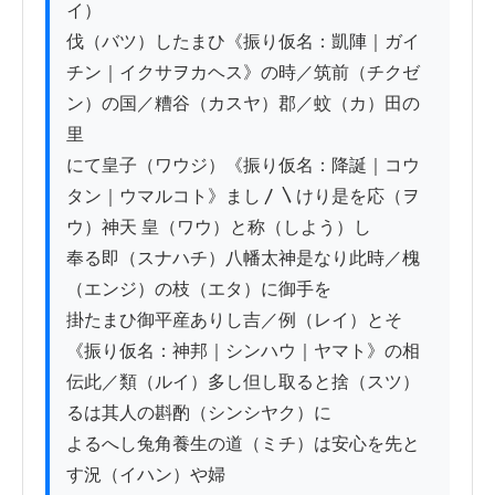
イ）

伐（バツ）したまひ《振り仮名：凱陣｜ガイ
チン｜イクサヲカヘス》の時／筑前（チクゼ
ン）の国／糟谷（カスヤ）郡／蚊（カ）田の
里

にて皇子（ワウジ）《振り仮名：降誕｜コウ
タン｜ウマルコト》まし〳〵けり是を応（ヲ
ウ）神天 皇（ワウ）と称（しよう）し

奉る即（スナハチ）八幡太神是なり此時／槐
（エンジ）の枝（エタ）に御手を

掛たまひ御平産ありし吉／例（レイ）とそ
《振り仮名：神邦｜シンハウ｜ヤマト》の相

伝此／類（ルイ）多し但し取ると捨（スツ）
るは其人の斟酌（シンシヤク）に

よるへし兔角養生の道（ミチ）は安心を先と
す況（イハン）や婦
