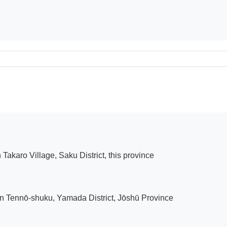
akaro Village, Saku District, this province

in Tennō-shuku, Yamada District, Jōshū Province
