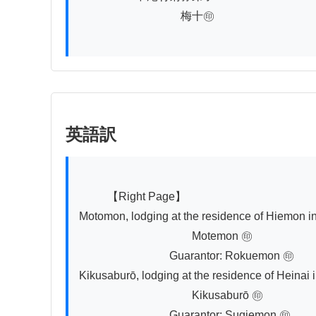
　　　　　　　　　梅十㊞

英語訳
          【Right Page】

Motomon, lodging at the residence of Hiemon in T
　　　　　　　　　　Motemon ㊞

　　　　　　　　Guarantor: Rokuemon ㊞

Kikusaburō, lodging at the residence of Heinai 
　　　　　　　　　　Kikusaburō ㊞

　　　　　　　　Guarantor: Sugiemon ㊞
