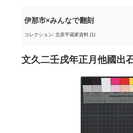
伊那市×みんなで翻刻
コレクション: 北原平蔵家資料 (1)
文久二壬戌年正月他國出石