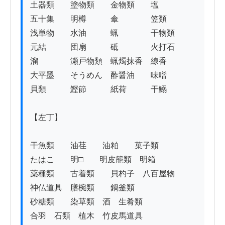
土器類　　塗物類　　金物類　　塩

五十集　　明樽　　　傘　　　　笠類

浅単物　　水油　　　蝋　　　　干物類

元結　　　団扇　　　砥　　　　火打石

溜　　　　瀬戸物類　蝋燭抹香　線香

大平墨　　そうめん　酢醤油　　味噌

貝類　　　鰹節　　　紙荷　　　干鰯

【左丁】

干魚類　　油荏　　油粕　　菓子類

たはこ　　明□　　明皮籠類　明箱

薬種類　　古着類　　貝杓子　八百屋物

神仏道具　膳椀類　　鍋釜類

砂糖類　　染草類　酒　生肴類

合羽　石類　植木　竹皮馬道具
