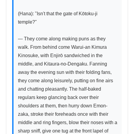
(Hana): "Isn't that the gate of Kōtoku-ji 
temple?"

— They come along making puns as they 
walk. From behind come Warui-an Kimura 
Kinosuke, with Enjirō sandwiched in the 
middle, and Kitaura-no-Dengaku. Fanning 
away the evening sun with their folding fans, 
they come along leisurely, putting on fine airs 
and chatting pleasantly. The half-baked 
regulars keep glancing back over their 
shoulders at them, then hurry down Emon-
zaka, stroke their foreheads once with their 
middle and ring fingers, blow their noses with a 
sharp sniff, give one tug at the front lapel of 