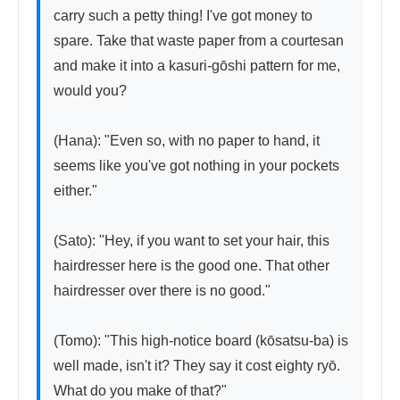
carry such a petty thing! I've got money to 
spare. Take that waste paper from a courtesan 
and make it into a kasuri-gōshi pattern for me, 
would you?

(Hana): "Even so, with no paper to hand, it 
seems like you've got nothing in your pockets 
either."

(Sato): "Hey, if you want to set your hair, this 
hairdresser here is the good one. That other 
hairdresser over there is no good."

(Tomo): "This high-notice board (kōsatsu-ba) is 
well made, isn't it? They say it cost eighty ryō. 
What do you make of that?"
