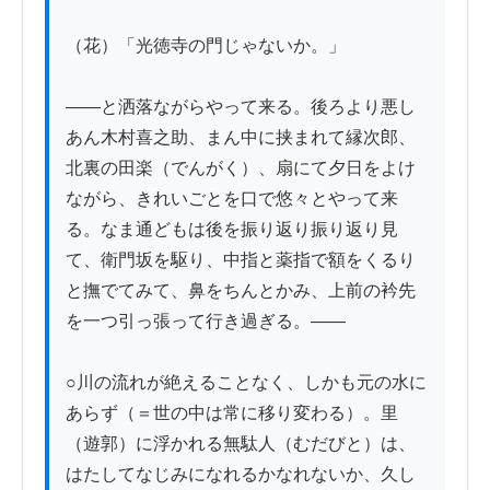
（花）「光徳寺の門じゃないか。」

——と洒落ながらやって来る。後ろより悪し
あん木村喜之助、まん中に挟まれて縁次郎、
北裏の田楽（でんがく）、扇にて夕日をよけ
ながら、きれいごとを口で悠々とやって来
る。なま通どもは後を振り返り振り返り見
て、衛門坂を駆り、中指と薬指で額をくるり
と撫でてみて、鼻をちんとかみ、上前の衿先
を一つ引っ張って行き過ぎる。——

○川の流れが絶えることなく、しかも元の水に
あらず（＝世の中は常に移り変わる）。里
（遊郭）に浮かれる無駄人（むだびと）は、
はたしてなじみになれるかなれないか、久し