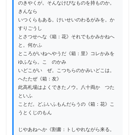
のきやくが。そんなけびなものを持ものか。
きんなら

いつくらもある。けいせいのわるがみを。か
すりごうし

とさつせへな《箱：花》それでもかみかねへ
と。何かふ

ところがいねへやうだ《箱：里》コレかみを
ゆふなら。こゝのかみ

いどこがいゝぜ。こつちらのかみいどこは。
へたたぜ《箱：友》

此高札場はよくできたノウ。八十両かゝつた
といふ

ことだ。どふいふもんだらうの《箱：花》こ
うとくじのもん

じやあねへか《割書：トしやれながら来る。