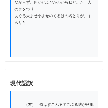
なからず。何がどふだかわからねど。たゞ人
のきをつり

あぐる大よせ小よせのくるはの名とりが。す
らりと

現代語訳
          （友）「俺はすこぶるすこぶる懐が秋風