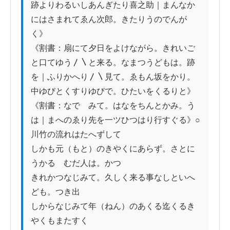
跡よりわるいしあんぎたり喜之助｜まんなか
にはさまれてゑん次郎。きたりうのでんが
く》

《割書：扇にて夕日をよけながら。きれいご
と口てゆう〳〵と来る。なまつうどもは。跡
を｜ふりかへり〳〵見て。ゑもん坂をかり。
中ゆびとくすりゆびで。ひたいをくるりと》

《割書：なでゝみて。はなをちんとかみ。う
は｜まへのゑり先を一ツひつはり行すぐる》○
川竹の流れはたへずして

しかも元（もと）のきやくにあらず。さとに
うかるゝむだ人は。かつ

きれかつなじみて。久しく来る事なしといへ
ども。つき出

しからなじみて年（ねん）のあくる迄くるき
やくもまたすく
