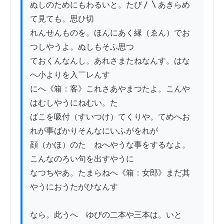
ぬしのためにもわるいと。たび〳〵あきらめ
て見ても。思ひ切

れんせんものを。ほんにあく縁（ゑん）でお
つしやうよ。ぬしもそふ思つ

ておくんなんし。あれさまたねなんす。はな
へ小よりを入￣レんす

にへ《箱：客》これさあやまつたよ。こんや
はむしやうにねむい。た

ばこを吸付（すいつけ）てくりや。てめへお
れが事ばかりそんなにいふがをれが

顔（かほ）のたゝねへやうな事をするなよ。
こんなのろい句を出すやうに

なつちやあ。たまらねへ《箱：女郎》まだ其
やうにおうたがひなんす

なら。此うへゝゆびの二本や三本は。いと