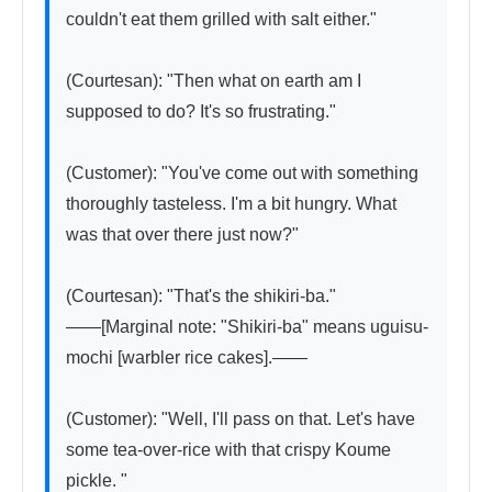
couldn't eat them grilled with salt either."

(Courtesan): "Then what on earth am I 
supposed to do? It's so frustrating."

(Customer): "You've come out with something 
thoroughly tasteless. I'm a bit hungry. What 
was that over there just now?"

(Courtesan): "That's the shikiri-ba."

——[Marginal note: "Shikiri-ba" means uguisu-
mochi [warbler rice cakes].——

(Customer): "Well, I'll pass on that. Let's have 
some tea-over-rice with that crispy Koume 
pickle. "
