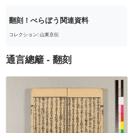
翻刻！べらぼう関連資料
コレクション: 山東京伝
通言總籬 - 翻刻