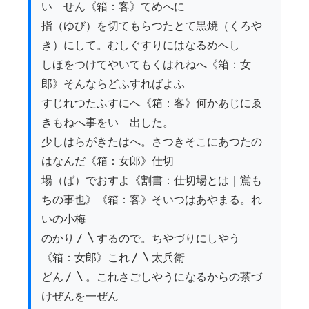
いゝせん《箱：客》てめへに

指（ゆび）を切てもらつたとて黒焼（くろや
き）にして。むしぐすりにはなるめへし

しほをつけてやいてもくはれねへ《箱：女
郎》そんならどふすればよふ

すじれつたふすにへ《箱：客》何かあじにゑ
きもねへ事をいゝ出した。

少しはらがきたはへ。さつきそこにあつたの
はなんだ《箱：女郎》仕切

場（ば）でおすよ《割書：仕切場とは｜鴬も
ちの事也》《箱：客》そいつはあやまる。れ
いの小梅

のかり〳〵するので。ちやづりにしやう
《箱：女郎》これ〳〵太兵衛

どん〳〵。これさごしやうになるからの茶づ
けぜんを一ぜん
