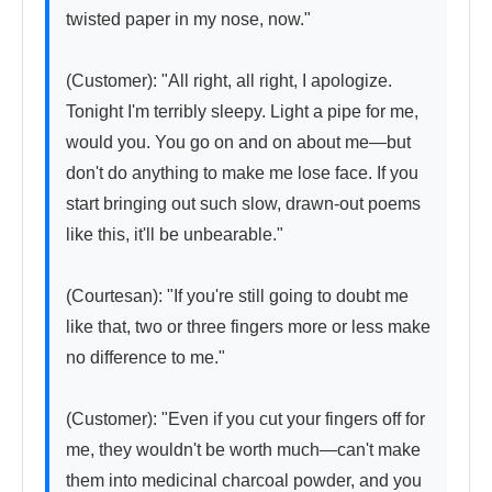
twisted paper in my nose, now."

(Customer): "All right, all right, I apologize. 
Tonight I'm terribly sleepy. Light a pipe for me, 
would you. You go on and on about me—but 
don't do anything to make me lose face. If you 
start bringing out such slow, drawn-out poems 
like this, it'll be unbearable."

(Courtesan): "If you're still going to doubt me 
like that, two or three fingers more or less make 
no difference to me."

(Customer): "Even if you cut your fingers off for 
me, they wouldn't be worth much—can't make 
them into medicinal charcoal powder, and you 