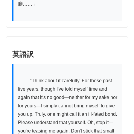
膳……」

英語訳
          "Think about it carefully. For these past 
five years, though I've told myself time and 
again that it's no good—neither for my sake nor 
for yours—I simply cannot bring myself to give 
you up. Truly, one might call it an ill-fated bond. 
Please understand that yourself. Oh, stop it—
you're teasing me again. Don't stick that small 