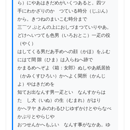
ら）にやあはきだめがいくつあると。四ツ

手にわかざりのかゝつている時分（じぶん）
から。きつねのまいこむ時分まで

三￣ツ ぶとんの上におしづまつていりやあ。
どけへいつても色男（いろおとこ）一疋の役
（やく）

はしてくる男だあ手めへの顔（かほ）をふむ
にはて間 隙（ひま）は入らねへ跡で

かまるめへぞよ《箱：女郎》ぬしやあ紙居拾
（かみくすひろい）かへよく閑所（かんじ
よ）やはきだめを

知てお出なんす男一疋といゝなんすからは
たゞし犬（いぬ）の生（むまれ）がはり

かへヲヤ きみのわるひじゆずかけとやらなべ
かぶりとやらじや

おつせんかへもふいゝなんす事がなかあ。ゆ