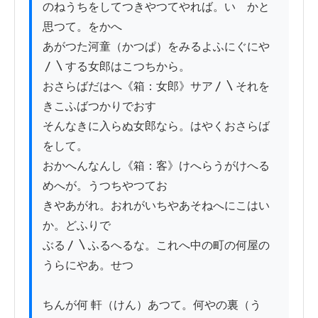
のねうちをしてつきやつてやれば。いゝかと
思つて。をかへ

あがつた河童（かつぱ）をみるよふにぐにや
〳〵する女郎はこつちから。

おさらばだはへ《箱：女郎》サア〳〵それを
きこふばつかりでおす

そんなきに入らぬ女郎なら。はやくおさらば
をして。

おかへんなんし《箱：客》けへらうがけへる
めへが。うつちやつてお

きやあがれ。おれがいちやあそねへにこはい
か。どふりで

ぶる〳〵ふるへるな。これへ中の町の何屋の
うらにやあ。せつ

ちんが何 軒（けん）あつて。何やの裏（う