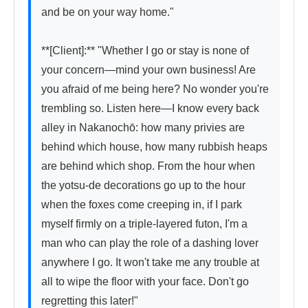
and be on your way home."

**[Client]:** "Whether I go or stay is none of 
your concern—mind your own business! Are 
you afraid of me being here? No wonder you're 
trembling so. Listen here—I know every back 
alley in Nakanochō: how many privies are 
behind which house, how many rubbish heaps 
are behind which shop. From the hour when 
the yotsu-de decorations go up to the hour 
when the foxes come creeping in, if I park 
myself firmly on a triple-layered futon, I'm a 
man who can play the role of a dashing lover 
anywhere I go. It won't take me any trouble at 
all to wipe the floor with your face. Don't go 
regretting this later!"
