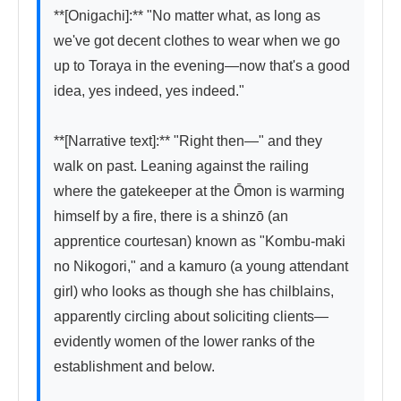
**[Onigachi]:** "No matter what, as long as 
we've got decent clothes to wear when we go 
up to Toraya in the evening—now that's a good 
idea, yes indeed, yes indeed."

**[Narrative text]:** "Right then—" and they 
walk on past. Leaning against the railing 
where the gatekeeper at the Ōmon is warming 
himself by a fire, there is a shinzō (an 
apprentice courtesan) known as "Kombu-maki 
no Nikogori," and a kamuro (a young attendant 
girl) who looks as though she has chilblains, 
apparently circling about soliciting clients—
evidently women of the lower ranks of the 
establishment and below.
