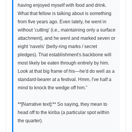
having enjoyed myself with food and drink. 
What that fellow is talking about is something 
from five years ago. Even lately, he went in 
without 'cutting' (i.e., maintaining only a surface 
attachment), and he went and marked seven or 
eight 'navels' (belly-ring marks / secret 
pledges). That establishment's backbone will 
most likely be eaten through entirely by him. 
Look at that big frame of his—he'd do well as a 
standard-bearer at a festival. Hmm, I've half a 
mind to knock the wedge off him."

**[Narrative text]:** So saying, they mean to 
head off to the kiriba (a particular spot within 
the quarter).
