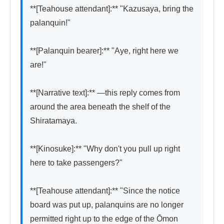
**[Teahouse attendant]:** "Kazusaya, bring the 
palanquin!"

**[Palanquin bearer]:** "Aye, right here we 
are!"

**[Narrative text]:** —this reply comes from 
around the area beneath the shelf of the 
Shiratamaya.

**[Kinosuke]:** "Why don't you pull up right 
here to take passengers?"

**[Teahouse attendant]:** "Since the notice 
board was put up, palanquins are no longer 
permitted right up to the edge of the Ōmon 