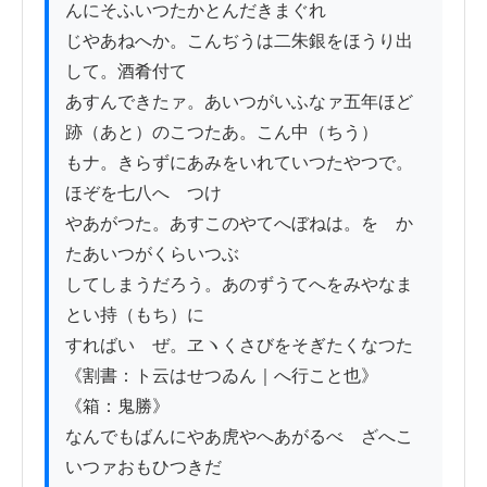
んにそふいつたかとんだきまぐれ

じやあねへか。こんぢうは二朱銀をほうり出
して。酒肴付て

あすんできたァ。あいつがいふなァ五年ほど
跡（あと）のこつたあ。こん中（ちう）

もナ。きらずにあみをいれていつたやつで。
ほぞを七八へゝつけ

やあがつた。あすこのやてへぼねは。をゝか
たあいつがくらいつぶ

してしまうだろう。あのずうてへをみやなま
とい持（もち）に

すればいゝぜ。ヱヽくさびをそぎたくなつた
《割書：ト云はせつゐん｜へ行こと也》
《箱：鬼勝》

なんでもばんにやあ虎やへあがるべゝざへこ
いつァおもひつきだ
