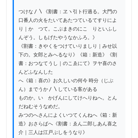
つけな〳〵《割書：ヱヽ引ト行過る。大門の
口番人の火をたいてあたつているてすりによ
り｜かゝつて。こぶまきのにこゞりといふし
んぞう。しもげたやうなかふろ。》

《割書：きやくをつけていりましり｜みせ以
下の。女郎とみへるなり》《箱：新造》《割
書：おつなてうし｜のこゑにて》ヲヤ喜のさ
んどふなんした

へ《箱：喜の》お久しいの何今 時分（じぶ
ん）までうか〳〵している客がある

ものか。いゝかげんにしてけへりねへ。とん
だねむそうなめだ。

みつのへさんによくいつてくんねへ《箱：新
造》おさらばへ《割書：ゑん二郎しあん喜之
介｜三人は江戸ぶしをうなり》
