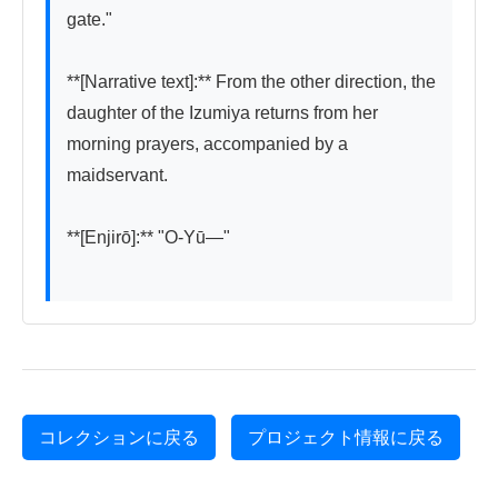
gate."

**[Narrative text]:** From the other direction, the 
daughter of the Izumiya returns from her 
morning prayers, accompanied by a 
maidservant.

**[Enjirō]:** "O-Yū—"

コレクションに戻る
プロジェクト情報に戻る