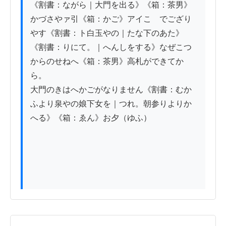
《割書：ながら｜大門を出る》《箱：茶男》
かづさやァ引《箱：かご》アイこゝでござり
やす《割書：ト白玉やの｜たな下のあた》

《割書：りにて。｜へんしをする》なぜこつ
からのせねへ《箱：茶男》高札ができてか
ら。

大門のきはへかごがなりません《割書：むか
ふより泉やの娘下女を｜つれ。朝参りよりか
へる》《箱：ゑん》お夕（ゆふ）
