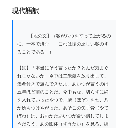
現代語訳
          【地の文】（客が八つを打って上がるの
に、一本で済む——これは懐の乏しい客のす
ることである。）

【鉄】「本当にそう言ったか？とんだ気まぐ
れじゃないか。今中は二朱銀を放り出して、
酒肴付きで遊んできたよ。あいつが言うのは
五年ほど前のことだ。今中もな、切らずに網
を入れていったやつで、臍（ほぞ）を七、八
か所もつけやがった。あそこの矢手骨（やて
ぼね）は、おおかたあいつが食い潰してしま
うだろう。あの図体（ずうたい）を見ろ、纏