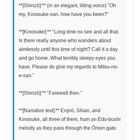
**[Shinzō]:** (in an elegant, lilting voice) "Oh 
my, Kinosuke-san, how have you been?"

**[Kinosuke]:** "Long time no see and all that. 
Is there really anyone who wanders about 
aimlessly until this time of night? Call it a day 
and go home. What terribly sleepy eyes you 
have. Please do give my regards to Mitsu-no-
e-san."

**[Shinzō]:** "Farewell then."

**[Narrative text]:** Enjirō, Shian, and 
Kinosuke, all three of them, hum an Edo-bushi 
melody as they pass through the Ōmon gate.
