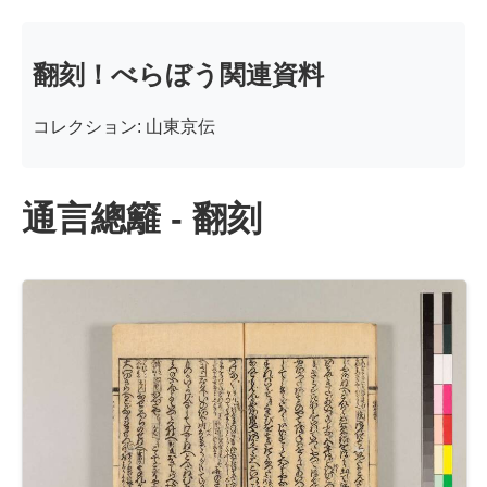
翻刻！べらぼう関連資料
コレクション: 山東京伝
通言總籬 - 翻刻