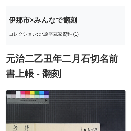
伊那市×みんなで翻刻
コレクション: 北原平蔵家資料 (1)
元治二乙丑年二月石切名前
書上帳 - 翻刻