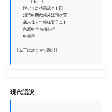
          　【右丁】

　　附少々之持高成とも田

　　畑荒申間敷候外江預ケ置

　　麤末仕らす候様妻子ニも

　　急度申付為相心得

　　申候事

【左丁は次コマで翻刻】

現代語訳