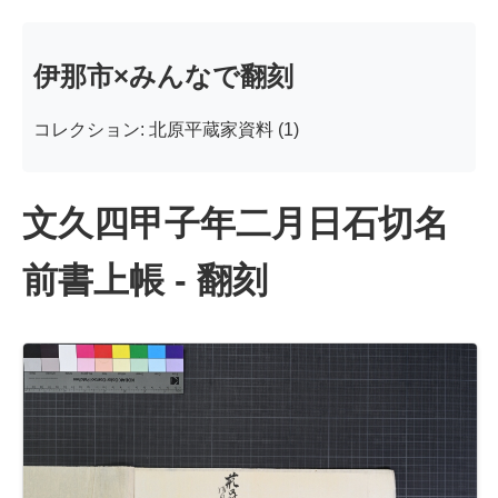
伊那市×みんなで翻刻
コレクション: 北原平蔵家資料 (1)
文久四甲子年二月日石切名
前書上帳 - 翻刻