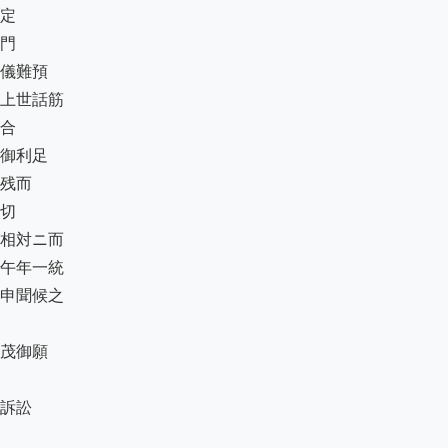
定

門

儀難預

上世話筋

合

御利足

残而

切

相対ニ而

午年一統

申聞候之

茂御願

訴訟
