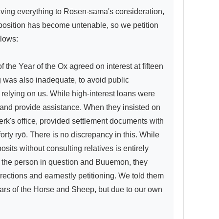
aving everything to Rōsen-sama's consideration, 
position has become untenable, so we petition 
lows:

 the Year of the Ox agreed on interest at fifteen 
 was also inadequate, to avoid public 
elying on us. While high-interest loans were 
ice and provide assistance. When they insisted on 
lerk's office, provided settlement documents with 
rty ryō. There is no discrepancy in this. While 
ts without consulting relatives is entirely 
g the person in question and Buuemon, they 
rections and earnestly petitioning. We told them 
ars of the Horse and Sheep, but due to our own 