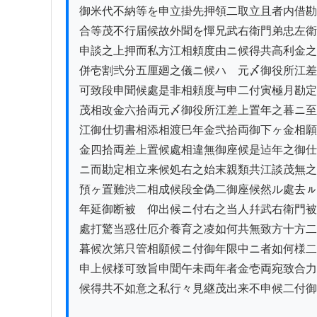
御米代不納等を申立掛先押領二取立且者内借勘
合等茂不行届候故外聞を憚兄武右衛門弟忠左衛
申談之上押而私方江相頼度由ニ候得共高利金之
併壱割弐分五厘廻之儀ニ候ハゝ元〆御役所江差
可致段申聞候處是非相頼度与申二付寅極月勘定
茂相改金六拾両元〆御役所江差上置年之暮ニ至
江御仕切書相添相渡巳年金弐拾両御下ヶ金相願
金四拾両差上置候處相違無御座候是迠年之御仕
ニ而勘定相立来候処右之始末親類共江談茂無之
預ヶ置難渋二相成候段全偽二御座候然ル處去ㇽ
年延御断被　仰出候ニ付右之当人幷武右衛門被
處打驚当惑仕厄介養育之凌如何共無致方十方二

暮候次第只管相願候ニ付御年限中ニ者如何様二
申上候様可致旨申聞午未両年者金壱両宛致合力

候得共不如意之私行々見継茂出来不申候二付御