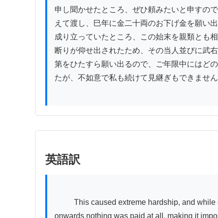
申し聞かせたところ、ぜひ頼みたいと申すので
えて渡し、巳年に金二十両のお下げ金を願い出
成り立っていたところ、この始末を親類とも相
断りが仰せ出されたため、その当人並びに武右
第をひたすら願い出るので、ご年限中にはどの
たが、不如意で私も続けて見継ぎもできません
英語訳
          This caused extreme hardship, and while during the Years of the Horse and Sheep one ryō each was paid as interest, from the Year of the Monkey 
onwards nothing was paid at all, making it impo