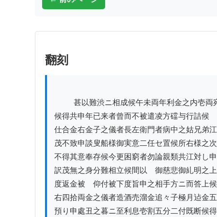
翻刻
          甚以難渋ニ相成候午未両年利金之内壱両宛被遣

候得共申年已来者曾而不被遣凌方礑与行詰候

仕合金右金子之儀者長左衛門者病中之姑兄弟江

茂不致申談叟船様御実意二任セ置候所右様之次
不得其意奉存候今更困窮者勿論親類共江対し申

訳茂無之身分難相立候間以　御慈悲御糺明之上
度返金被　仰付被下度旨申之相手方ニ而答上候
右四拾両金之儀者造酒売溜金追々子極月迠金五
預り申處丑之暮ニ至利息壱割五分二付既断候得