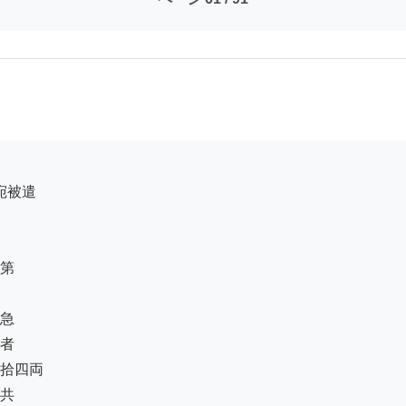
第

急

者

拾四両

共
