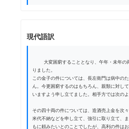
現代語訳
          大変困窮することとなり、午年・未年の両年は利息として一両ずつ支払われましたが、申年以来は全く支払われず、やりくりが立ち行かない状況とな
りました。

この金子の件については、長左衛門は病中のた
ん。今更困窮するのはもちろん、親類に対して
いますよう申し立てました。相手方では次のよ
その四十両の件については、造酒売上金を次々
米代不納などを申し立て、強引に取り立て、ま
もに頼みたいとのことでしたが、高利の件はお