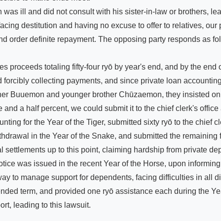
s ill and did not consult with his sister-in-law or brothers, le
ng destitution and having no excuse to offer to relatives, our 
d order definite repayment. The opposing party responds as fol
 proceeds totaling fifty-four ryō by year's end, and by the end of
 forcibly collecting payments, and since private loan accounting
ther Buuemon and younger brother Chūzaemon, they insisted on r
elve and a half percent, we could submit it to the chief clerk's off
ing for the Year of the Tiger, submitted sixty ryō to the chief c
thdrawal in the Year of the Snake, and submitted the remaining fo
ttlements up to this point, claiming hardship from private deposi
tice was issued in the recent Year of the Horse, upon informin
ay to manage support for dependents, facing difficulties in all di
tended term, and provided one ryō assistance each during the Ye
rt, leading to this lawsuit.
