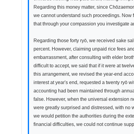
Regarding this money matter, since Chōzaemon wa
we cannot understand such proceedings. Now faci
that through your compassion you investigate an
Regarding those forty ryō, we received sake sales
percent. However, claiming unpaid rice fees and
embarrassment, after consulting with elder bro
difficult to accept, we said that if it were at tw
this arrangement, we revised the year-end account
interest at year's end, requested a twenty ryō wi
accounting had been maintained through annual se
false. However, when the universal extension no
were greatly surprised and distressed, with no w
we would petition the authorities during the ex
financial difficulties, we could not continue suppo