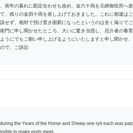
、寅年の暮れに勘定合わせも改め、金六十両を元締御役所へ差
て、残りの金四十両を差し上げておきました。これに相違はご
談せず、相対で預け置き困窮になったというのは全く偽りでご
衛門に申し聞かせたところ、大いに驚き当惑し、厄介者の養育
ようにでもご願い申し上げるようにいたしますと申し聞かせ、
ので、ご訴訟

ssible to make ends meet.
