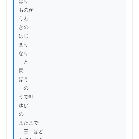
ほり

ものが

うわ

きの

はじ

まり

なり

　と

両

ほう

　の

うで#1

ゆび

の

またまで

二三十ほど
