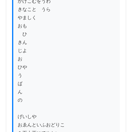
かけこむをうわ

きなことゝうら

やましく

おも

　ひ

きん

じよ

お

ひや

う

ば

ん

の

げいしや

おゑんといふおどりこ
