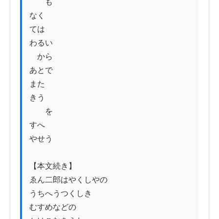
　　も

なく

ては

わるい

　から

あとで

また

きう

　　を

すへ

やせう

【本文続き】

ゑん二郎はやくしやの

うちへうつくしき

むすめなどの
