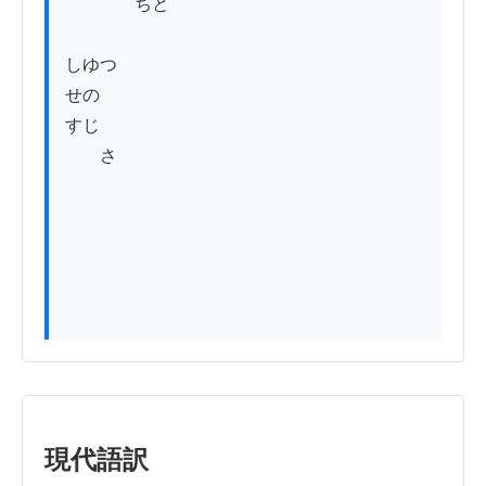
　　　　ちと

しゆつ

せの

すじ

　　さ

現代語訳