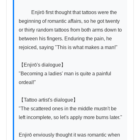
          Enjirō first thought that tattoos were the 
beginning of romantic affairs, so he got twenty 
or thirty random tattoos from both arms down to 
between his fingers. Enduring the pain, he 
rejoiced, saying "This is what makes a man!"

【Enjirō's dialogue】

"Becoming a ladies' man is quite a painful 
ordeal!"

【Tattoo artist's dialogue】

"The scattered ones in the middle mustn't be 
left incomplete, so let's apply more burns later."

Enjirō enviously thought it was romantic when 