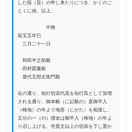
した段（旨）の申し来たりにつき、かくのご
とくに候。以上。

　　　　　　中務

延宝五年巳

　三月二十一日

　和田半之助殿

　田村図書殿

　屋代五郎左衛門殿

右の通り、知行切添代高を知行高として加増
される通り、御本帳（に記載の）直御竿入
（検地）の年より地形（じがた）を相渡し、
五分の一（の）償金は御竿入（検地）の年よ
り召し上げる。壱貫文以上の切添を下し置か