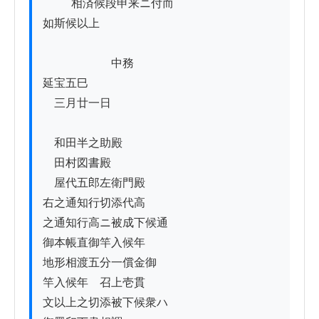
          相済候段申来ニ付而

如斯候以上

　　　　　　中務

延宝五巳

　三月廿一日

　和田半之助殿

　田村図書殿

　屋代五郎左衛門殿

右之通知行切添代高

之通知行高ニ被成下候通

御本帳直御竿入候年ゟ

地形相渡五分一償金御

竿入候年ゟ召上壱貫

文以上之切添被下候衆ハ
