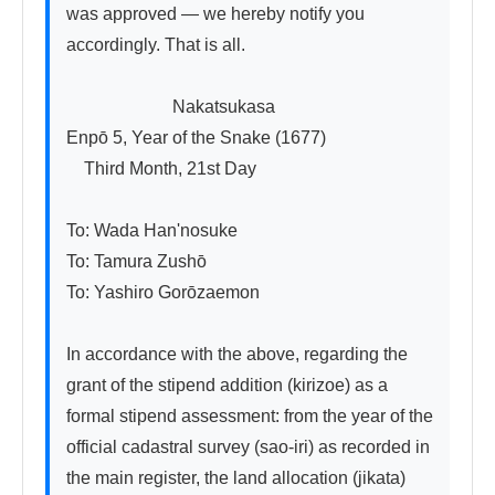
was approved — we hereby notify you 
accordingly. That is all.

　　　　　　Nakatsukasa

Enpō 5, Year of the Snake (1677)

　Third Month, 21st Day

To: Wada Han'nosuke

To: Tamura Zushо̄

To: Yashiro Gorōzaemon

In accordance with the above, regarding the 
grant of the stipend addition (kirizoe) as a 
formal stipend assessment: from the year of the 
official cadastral survey (sao-iri) as recorded in 
the main register, the land allocation (jikata) 