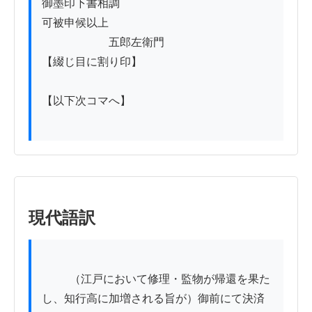
御墨印下書相調

可被申候以上

　　　　　　五郎左衛門

【綴じ目に割り印】

【以下次コマへ】　

現代語訳
          （江戸において修理・監物が帰還を果た
し、知行高に加増される旨が）御前にて決済