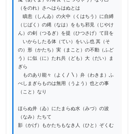
（をのれ）さへはらはぬとは

　瞋恚（しんゐ）の火中（くはちう）に自縛
（じばく）の縄（なは）をもち邪見（じやけ
ん）の剣（つるぎ）を提（ひつさげ）て目を

　いからしたる体（てい）をいふ也 其（そ
の）形（かたち）実（まこと）の不動（ふど
う）に似（に）たれ共（ども）大（だい）ま
ぎら

　ものあり能々（よく〳〵）弁（わきま）ふ
べしまぎらものは無用（うよう）也との事
（こと）なり

ほらぬ井（ゐ）にたまらぬ水（みづ）の波
（なみ）たちて

影（かげ）もかたちもなき人（ひと）ぞくむ
