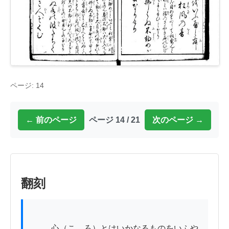
ページ: 14
← 前のページ
ページ 14 / 21
次のページ →
翻刻
          心（こゝろ）とはいかなるものをいふや