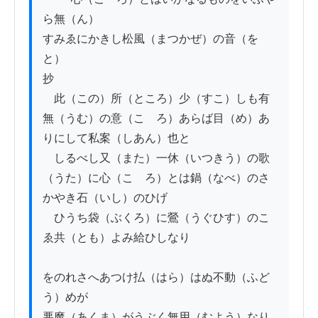
ら無（ん）

すみゑにかきし松風（まつかぜ）の音（を
と）

抄

　此（この）所（ところ）少（すこ）しも有
無（うむ）の意（こゝろ）あらば目（め）あ
りにして私案（しあん）也と

　しるべし又（また）一休（いつきう）の歌
（うた）に心（こゝろ）とは鍋（なべ）のさ
かやき石（いし）のひげ

　ひうち袋（ぶくろ）に鶯（うぐひす）のこ
ゑ共（とも）よみ給ひしなり

をのれさへあつけ払（はら）はぬ不動（ふど
う）めが

悪魔（あくま）がうぶく無用（むよう）なり