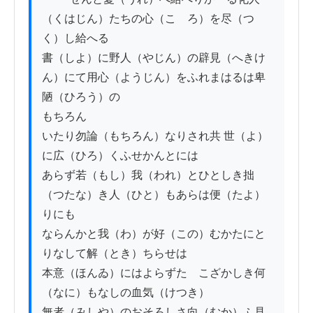
（くはじん）たちの心（こゝろ）を尽（つ
く）し給へる

書（しよ）に野人（やじん）の辟見（へきけ
ん）にて用心（ようじん）をふれまはるは卑
陋（ひろう）の

もちろん

いたり勿論（もちろん）なりされ共 世（よ）
に広（ひろ）くふせかんとには

あらず若（もし）我（われ）とひとしき拙
（つたな）き人（ひと）もあらは便（たよ）
りにも

ならんかと我（わ）が好（この）むかたにと
りなして解（とき）ちらせは

本意（ほんゐ）にはよらずたゞこざかしき何
（なに）もなしの血気（けつき）

無者（みしや）のおそろしさ向（むか）ふ見