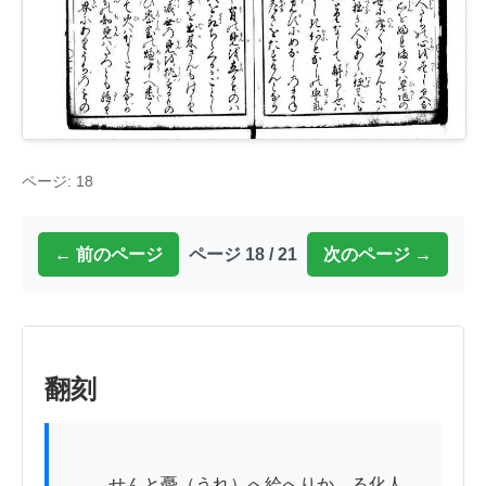
ページ: 18
← 前のページ
ページ 18 / 21
次のページ →
翻刻
          せんと憂（うれ）へ給へりかゝる化人