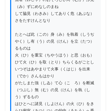
（み）ずにめなしのまね

して脇見（わきみ）してありく危（あぶな）
さをたすけんとなり

たとへば此（この）身（み）を執着（しうぢ
やく）し有（う）の見（けん）を立（たつ）
るものは

火（ひ）を重宝（ちやうほう）と思（おも）
ひて火（ひ）を取（とり）ちらくるがごとし

いつぞはあやまりて火事（くはじ）を出来
（でか）さんもはかり

がたしまた強（しゐ）て心（こゝろ）を断滅
（つぶし）無（む）の見（けん）を執（し
う）ずるもの

はひとへに諸見（しよけん）の火（ひ）をき
らひ密室（みつしつ）の炉中（ろちう）へ悉