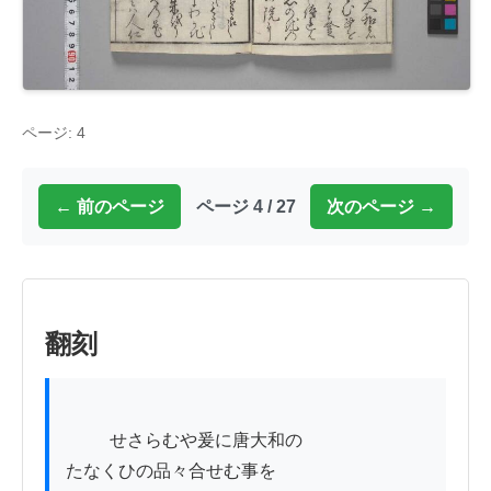
ページ: 4
← 前のページ
ページ 4 / 27
次のページ →
翻刻
          せさらむや爰に唐大和の

たなくひの品々合せむ事を
