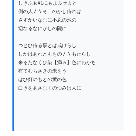
しきふ女#1にもよふせよと

側の人〳〵そゝのかし侍れは

さすかいなむに不忍の池の

辺なるなにかしの院に

つとひ侍る事とは成けらし

しかはあれともをの〳〵もたらし

来るたなくひ染【満ヵ】色にわかち

有てむらさきの朱をう

はひ灯のもとの黄の色

白きをあさむくのつみは人に
