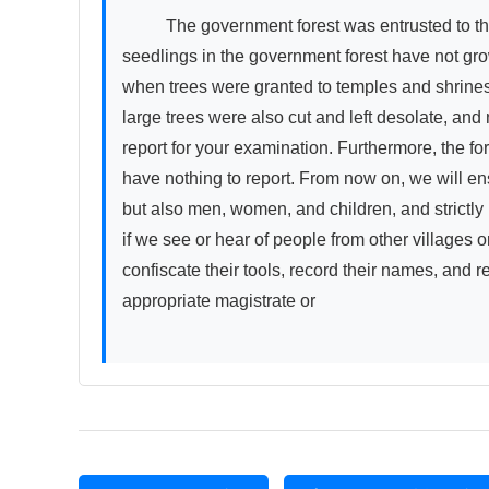
          The government forest was entrusted to the village officials, but because the village officials have been constantly negligent and left it unattended, the 
seedlings in the government forest have not grow
when trees were granted to temples and shrines or
large trees were also cut and left desolate, and 
report for your examination. Furthermore, the fo
have nothing to report. From now on, we will ensu
but also men, women, and children, and strictly p
if we see or hear of people from other villages 
confiscate their tools, record their names, and rep
appropriate magistrate or
