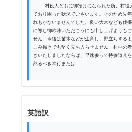
          村役人どもに御預けになられた所、村役人どもが常々不注意にしており放置していたため、御林の苗木なども生い茂らず、当村の長井筋なども所持し
ており困った状況でございます。そのため先年
れもかないませんでした。良い大木なども伐採
に際し御吟味いただこうにも申し上げようもご
せん。今後は苗木などが生育し、野立ちするよ
こみ掻きでも堅く立ち入らせません。村中の者
きいたしましたならば、早速参って持参道具を
然るべき奉行または

英語訳