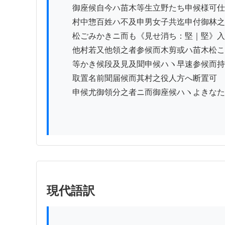
　　御座候自今ハ苗木等生立野たち申候様可仕
　　村中惣百姓ハ不及申男女子共迄申付御林之
　　松ごみかきニ而も《見せ消ち：堅｜堅》入
　　他村若又他領之者参候而木剪或ハ苗木松こ
　　等かき候段及見及聞申候ハヽ早速参候而持
　　取置名前聞届候而其村之役人方へ断置可

　　申候尤御領分之者ニ而御座候ハヽよきなた
現代語訳