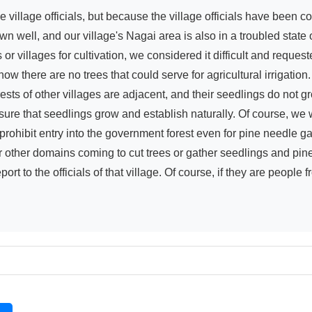
n well, and our village's Nagai area is also in a troubled state 
 villages for cultivation, we considered it difficult and request
now there are no trees that could serve for agricultural irrigation
rests of other villages are adjacent, and their seedlings do not 
re that seedlings grow and establish naturally. Of course, we will
rohibit entry into the government forest even for pine needle gat
or other domains coming to cut trees or gather seedlings and pine
ort to the officials of that village. Of course, if they are people 