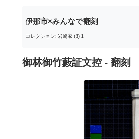
伊那市×みんなで翻刻
コレクション: 岩崎家 (3) 1
御林御竹藪証文控 - 翻刻