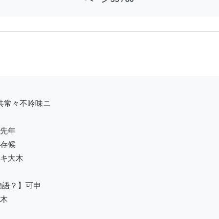
先年ゟ

存候

キ大木

語？】可申

木
