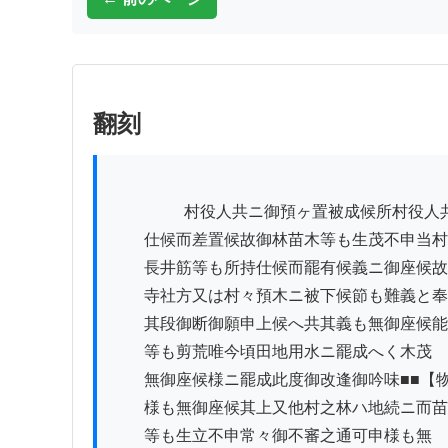
翻刻
          　　村役人共ニ御預ヶ置被成候所村役人共常々不吟味ニ

　　仕候而差置候故御林苗木等も生茂不申当村

　　長井筋等も所持仕候而罷有候義ニ御座候故
　　寺社方又は村々預木ニ被下候節も難義と奉
　　其段御断御願申上候へ共其義も無御座候能
　　等も剪荒唯今頃田地用水ニ罷成へく木茂

　　無御座候様ニ罷成此度御改逢御吟味■■【物
　　様も無御座候其上又他村之林ハ地続ニ而苗
　　等も生立不申常々御不審之通可申様も無
