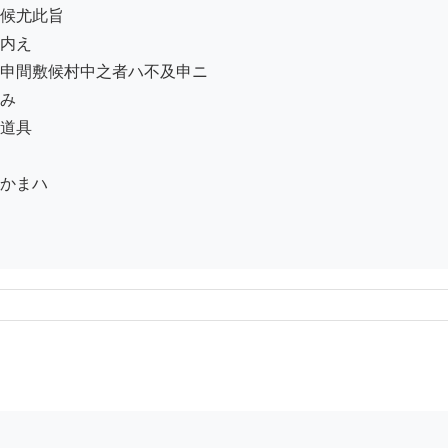
候尤此旨

内え

申間敷候村中之者ハ不及申ニ

み

道具

かまハ
