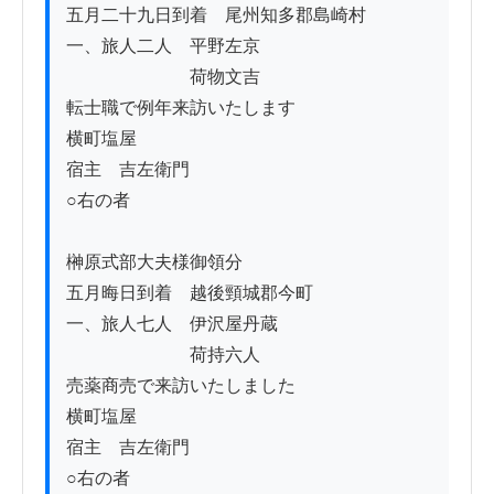
五月二十九日到着　尾州知多郡島崎村

一、旅人二人　平野左京

　　　　　　　荷物文吉

転士職で例年来訪いたします

横町塩屋

宿主　吉左衛門

○右の者

榊原式部大夫様御領分

五月晦日到着　越後頸城郡今町

一、旅人七人　伊沢屋丹蔵

　　　　　　　荷持六人

売薬商売で来訪いたしました

横町塩屋

宿主　吉左衛門

○右の者
