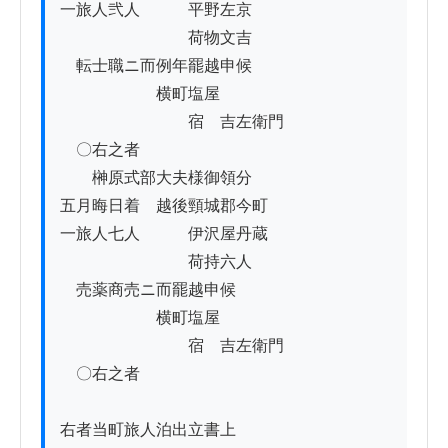
一旅人弐人　　　平野左京

　　　　　　　　荷物文吉

　転士職ニ而例年罷越申候

　　　　　　横町塩屋

　　　　　　　　宿　吉左衛門

　〇右之者

　　榊原式部大夫様御領分

五月晦日着　越後頸城郡今町

一旅人七人　　　伊沢屋丹蔵

　　　　　　　　荷持六人

　売薬商売ニ而罷越申候

　　　　　　横町塩屋

　　　　　　　　宿　吉左衛門

　〇右之者

右者当町旅人泊出立書上
