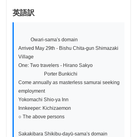
英語訳
          Owari-sama's domain

Arrived May 29th - Bishu Chita-gun Shimazaki 
Village

One: Two travelers - Hirano Sakyo

                     Porter Bunkichi

Come annually as masterless samurai seeking 
employment

Yokomachi Shio-ya Inn

Innkeeper: Kichizaemon

○ The above persons

Sakakibara Shikibu-dayū-sama's domain
