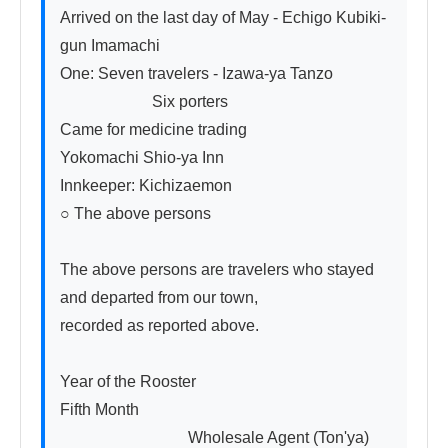
Arrived on the last day of May - Echigo Kubiki-
gun Imamachi

One: Seven travelers - Izawa-ya Tanzo

                       Six porters

Came for medicine trading

Yokomachi Shio-ya Inn

Innkeeper: Kichizaemon

○ The above persons

The above persons are travelers who stayed 
and departed from our town,

recorded as reported above.

Year of the Rooster

Fifth Month

　　　　　　　　Wholesale Agent (Ton'ya)
