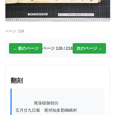
ページ: 126
← 前のページ
ページ 126 / 218
次のページ →
翻刻
          　　尾張様御領分

五月廿九日着　尾州知多郡嶋崎村
