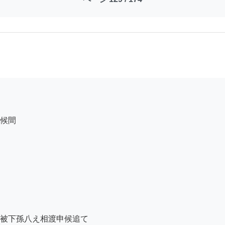
候間

被下孫八え相渡申候追て
