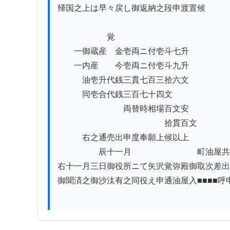
帰国之上は早々戻し御返納之段申渡置候

　　　　　　覚

　　一御蔵産　金壱両ニ付壱斗七升

　　一内産　　今壱両ニ付壱斗九升

　　　油壱升代銭三貫七百三拾六文

　　　同壱合代銭三百七十四文

　　　　　　　　両替時相場百文安

　　　　　　　　　　　　　拾貫百文

　　　右之通売出申度奉願上候以上

　　　　　辰十一月　　　　　　　　町油屋共

右十一月三日御役所ニて矢沢覚弥殿御取次差出
御聞済之御沙汰有之同役え申通油屋入■■■■呼申