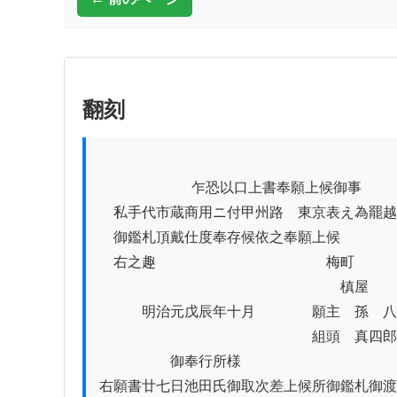
翻刻
          　　　　乍恐以口上書奉願上候御事

　私手代市蔵商用ニ付甲州路ゟ東京表え為罷越
　御鑑札頂戴仕度奉存候依之奉願上候

　右之趣　　　　　　　　　　　　梅町

　　　　　　　　　　　　　　　　　槙屋

　　　明治元戊辰年十月　　　　願主　孫　八

　　　　　　　　　　　　　　　組頭　真四郎

　　　　　御奉行所様

右願書廿七日池田氏御取次差上候所御鑑札御渡