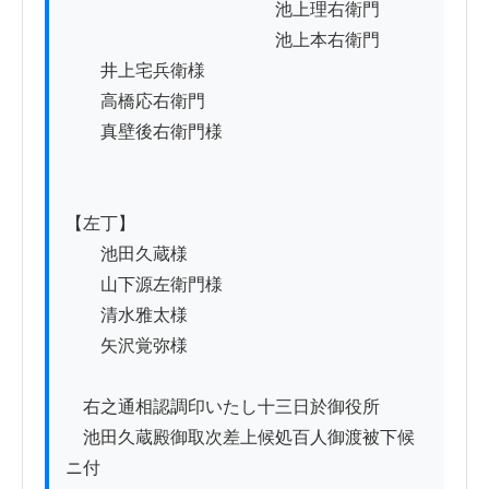
　　　　　　　　　　　　池上理右衛門

　　　　　　　　　　　　池上本右衛門

　　井上宅兵衛様

　　高橋応右衛門

　　真壁後右衛門様

【左丁】

　　池田久蔵様

　　山下源左衛門様

　　清水雅太様

　　矢沢覚弥様

　右之通相認調印いたし十三日於御役所

　池田久蔵殿御取次差上候処百人御渡被下候
ニ付
