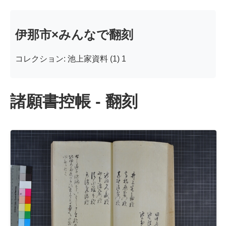
伊那市×みんなで翻刻
コレクション: 池上家資料 (1) 1
諸願書控帳 - 翻刻