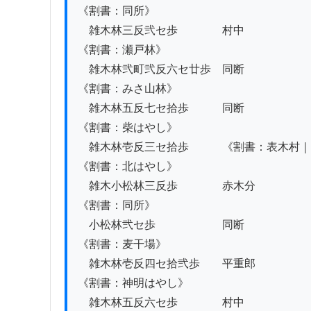
《割書：同所》

　雑木林三反弐セ歩　　　　村中

《割書：瀬戸林》

　雑木林弐町弐反六セ廿歩　同断

《割書：みさ山林》　

　雑木林五反七セ拾歩　　　同断

《割書：柴はやし》

　雑木林壱反三セ拾歩　　　《割書：表木村｜
《割書：北はやし》

　雑木小松林三反歩　　　　赤木分

《割書：同所》

　小松林弐セ歩　　　　　　同断

《割書：麦干場》　

　雑木林壱反四セ拾弐歩　　平重郎

《割書：神明はやし》

　雑木林五反六セ歩　　　　村中
