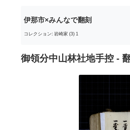
伊那市×みんなで翻刻
コレクション: 岩崎家 (3) 1
御領分中山林社地手控 - 