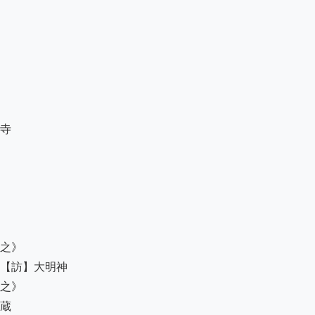
寺

之》

【訪】大明神

之》

蔵
