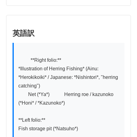
英語訳
          **Right folio:**

*Illustration of Herring Fishing* (Ainu: 
*Herokikoiki* / Japanese: *Nishintori*, "herring 
catching")

　　Net (*Ya*)　　　Herring roe / kazunoko 
(*Honi* / *Kazunoko*)

**Left folio:**

Fish storage pit (*Natsuho*)
