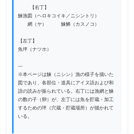
          【右丁】

鰊漁図（ヘロキコイキ／ニシントリ）

　　網（ヤ）　　　鰊鯑（カスノコ）

【左丁】

魚坪（ナツホ）

---

※本ページは鰊（ニシン）漁の様子を描いた
図であり、各部位・道具にアイヌ語および和
語の読みが振られている。右丁には漁網と鰊
の数の子（卵）が、左丁には魚を貯蔵・加工
するための坪（穴蔵・貯蔵場所）が描かれて
いる。
