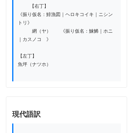
          【右丁】

《振り仮名：鯡漁図｜ヘロキコイキ｜ニシン
トリ》

　　　網（ヤ）　　《振り仮名：鰊鯑｜ホニ
｜カスノコ　》　　

【左丁】

魚坪（ナツホ）

現代語訳