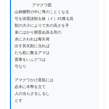
          　　アマクワ図

山林曠野の中に弩のことくなる

弓を掛置諸獣を躰（イ）#1獲る其

獣の大小によりて矢の高さを手

束にはかり懸置ぬ張る所の

糸にさわれは毒矢発

出す其矢獣に当れば

たち処に斃るアマは

置事をいふクワは

弓なり

アマクワかけ置処には

必木に木幣を立て

人の当らざるしるし

とす
