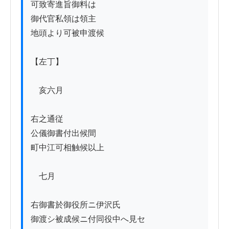
可致寄進旨御料は

御代官私領は領主

地頭より可被申渡候

【左丁】

　亥六月

右之通従

公儀御書付出候間

町中江可相触候以上

　七月

右御書於御役所ニ伊沢氏

御渡シ被成候ニ付同役中へ見セ
