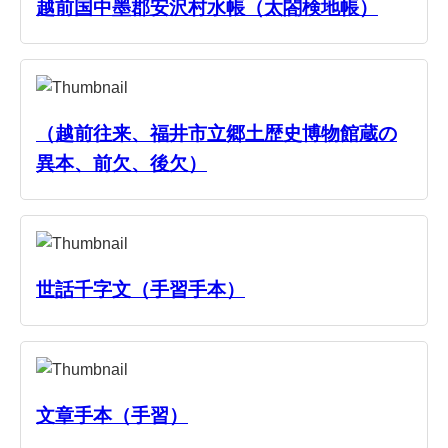
越前国中墨郡安沢村水帳（太閤検地帳）
（越前往来、福井市立郷土歴史博物館蔵の
異本、前欠、後欠）
世話千字文（手習手本）
文章手本（手習）