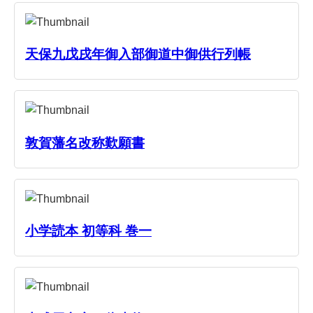
天保九戊戌年御入部御道中御供行列帳
敦賀藩名改称歎願書
小学読本 初等科 巻一