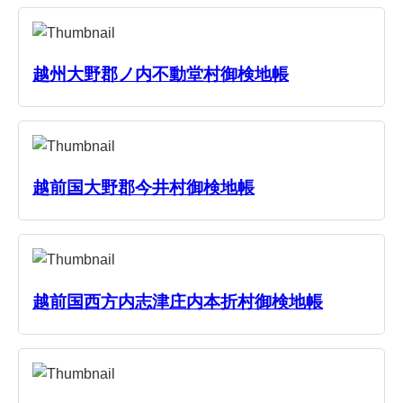
越州大野郡ノ内不動堂村御検地帳
越前国大野郡今井村御検地帳
越前国西方内志津庄内本折村御検地帳