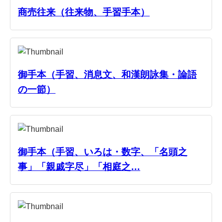
商売往来（往来物、手習手本）
御手本（手習、消息文、和漢朗詠集・論語
の一節）
御手本（手習、いろは・数字、「名頭之
事」「親戚字尽」「相庭之…