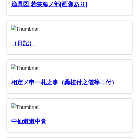
漁具図 若狭海ノ部[画像あり]
（日記）
相定メ申一札之事（桑植付之儀等ニ付）
中仙道道中覚