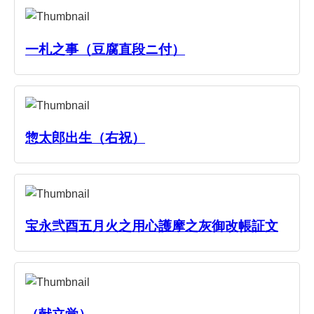
一札之事（豆腐直段ニ付）
惣太郎出生（右祝）
宝永弐酉五月火之用心護摩之灰御改帳証文