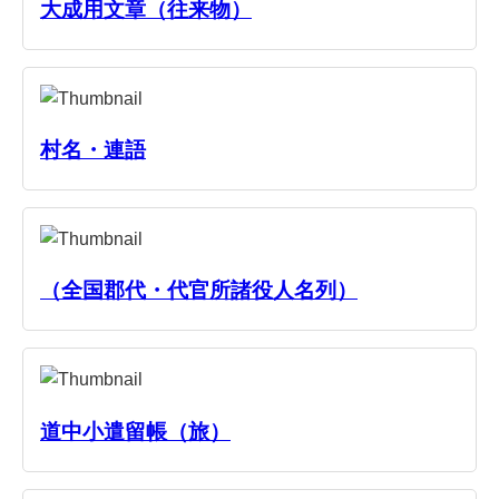
大成用文章（往来物）
村名・連語
（全国郡代・代官所諸役人名列）
道中小遣留帳（旅）