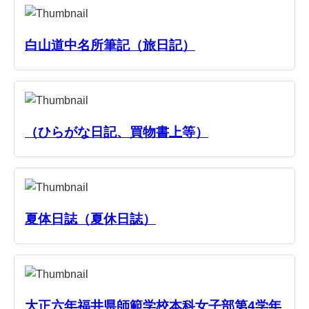
白山道中名所筆記（旅日記）
（ひらがな日記、買物書上等）
夏体日誌（夏休日誌）
大正六年福井県師範学校本科女子部第4学年