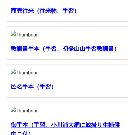
商売往来（往来物、手習）
教訓書手本（手習、初登山山手習教訓書）
邑名手本（手習）
御手本（手習、小川浦大網に鯨掛り生捕候
由ニ付）