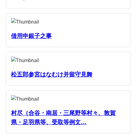
借用申銀子之事
松五郎参宮はなむけ并留守見舞
村尽（合谷・南居・三尾野等村々、敦賀
県・足羽県等、受取等例文…